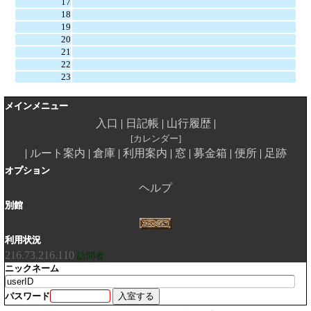
17
18
19
20
21
22
23
メインメニュー
入口
日記帳
山行履歴
カレンダー
ルート案内
倉庫
利用案内
窓
募金箱
便所
足跡
オプション
ヘルプ
別館
利用状況
216.73.216.110
訪問者
ニックネーム
パスワード