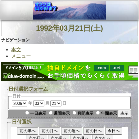
1992年03月21日(土)
ナビゲーション
本文
メニュー
日付選択フォーム
日付
年
月
日
一日表示
週間表示
月間表示
年間表示
日付選択