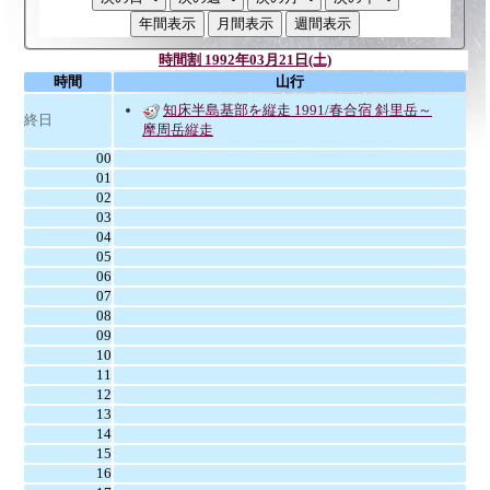
時間割 1992年03月21日(土)
時間
山行
知床半島基部を縦走 1991/春合宿 斜里岳～
終日
摩周岳縦走
00
01
02
03
04
05
06
07
08
09
10
11
12
13
14
15
16