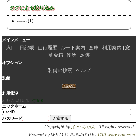
タグによる絞り込み
(1)
POMOKA
メインメニュー
入口
日記帳
山行履歴
ルート案内
倉庫
利用案内
窓
募金箱
便所
足跡
オプション
装備の検索
ヘルプ
別館
利用状況
216.73.216.43
訪問者
ニックネーム
パスワード
Copyright by
ふ〜ちゃん
. All rights reserved.
Powerd by W.S.O © 2000-2010 by
FAR.whochan.com