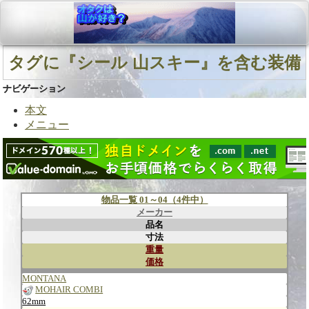
タグに『シール 山スキー』を含む装備
ナビゲーション
本文
メニュー
物品一覧 01～04（4件中）
メーカー
品名
寸法
重量
価格
MONTANA
MOHAIR COMBI
62mm