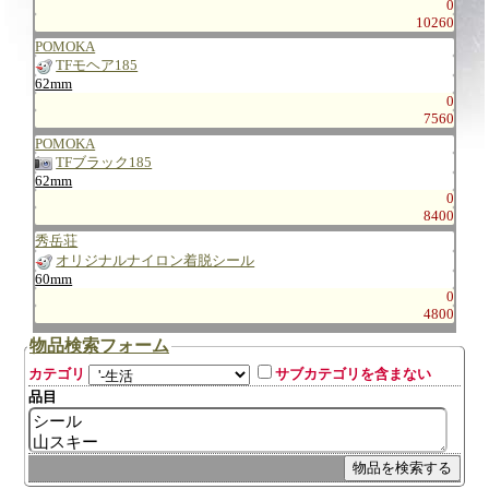
0
10260
POMOKA
TFモヘア185
62mm
0
7560
POMOKA
TFブラック185
62mm
0
8400
秀岳荘
オリジナルナイロン着脱シール
60mm
0
4800
物品検索フォーム
カテゴリ
サブカテゴリを含まない
品目