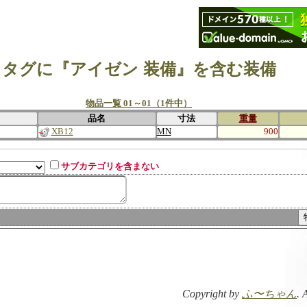
タグに『アイゼン 装備』を含む装備
物品一覧 01～01（1件中）
品名
寸法
重量
XB12
MN
900
サブカテゴリを含まない
Copyright by
ふ〜ちゃん
. 