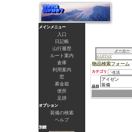
メインメニュー
入口
日記帳
山行履歴
メーカー
ルート案内
KAJITAX
倉庫
物品検索フォーム
利用案内
カテゴリ
窓
募金箱
品目
便所
足跡
オプション
装備の検索
ヘルプ
別館