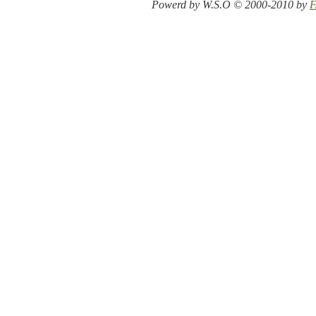
Powerd by W.S.O © 2000-2010 by
F