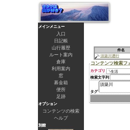
メインメニュー
入口
日記帳
山行履歴
件名
ルート案内
須築川遡行
倉庫
コンテンツ検索フ
利用案内
カテゴリ
窓
検索文字列
募金箱
便所
タグ
足跡
オプション
コンテンツの検索
ヘルプ
別館