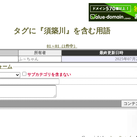
タグに『須築川』を含む用語
01～01（1件中）
所有者
最終更新日時
ふ～ちゃん
2025年07月2
ォーム
サブカテゴリを含まない