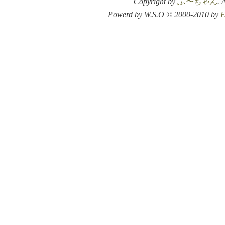
Copyright by
ふ〜ちゃん
. 
Powerd by W.S.O © 2000-2010 by
F