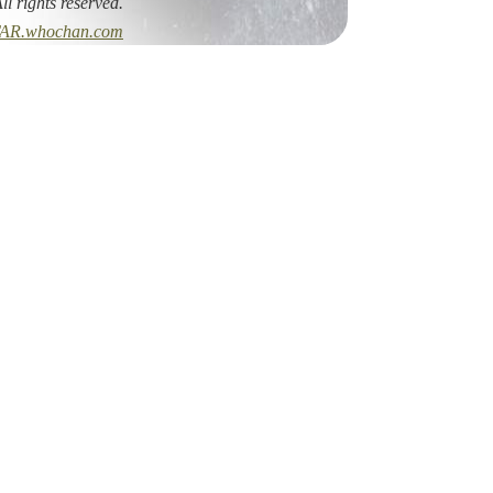
All rights reserved.
AR.whochan.com