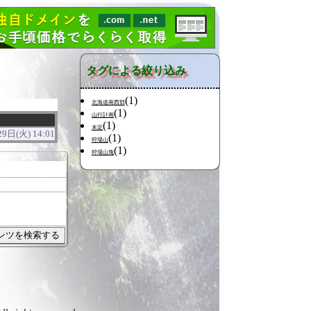
タグによる絞り込み
(1)
北海道南西部
(1)
山行計画
(1)
未定
9日(火) 14:01
(1)
狩場山
(1)
狩場山塊