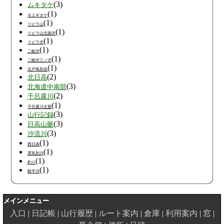
(3)
ムキタケ
(1)
モエギタケ
(1)
リビラ山
(1)
リビラ山北面沢
(1)
リビラ沢
(1)
二岐沢
(1)
二岐沢三ノ沢
(1)
北戸蔦別岳
(2)
北日高
(3)
北海道中南部
(2)
千呂露川
(1)
千呂露川左股
(3)
山行記録
(3)
日高山脈
(3)
沙流川
(1)
西日高
(1)
貫気別川
(1)
釣り
(1)
額平川
メインメニュー
入口
日記帳
山行履歴
ルート案内
倉庫
利用案内
窓