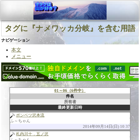
タグに『ナメワッカ分岐』を含む用語
ナビゲーション
本文
メニュー
01～06（6件中）
件名
所有者
最終更新日時
ポンベツ沢本流
ふ～ちゃん
2014年09月14日(日) 10:37
札内川十．五ノ沢
ふ～ちゃん