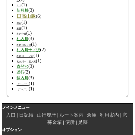
！
(1)
！！
(3)
新冠川
日高山脈
(6)
(1)
未定
(1)
未踏
(1)
札内分岐
(3)
札内川
(1)
札内川八ノ沢
(2)
札内川十ノ沢
(1)
札内川十一ノ沢
(1)
札内川十．五ノ沢
(3)
直登沢
(2)
遡行
(3)
静内川
(1)
（⌒ー⌒）
(1)
（￣へ￣）
メインメニュー
入口
日記帳
山行履歴
ルート案内
倉庫
利用案内
窓
募金箱
便所
足跡
オプション