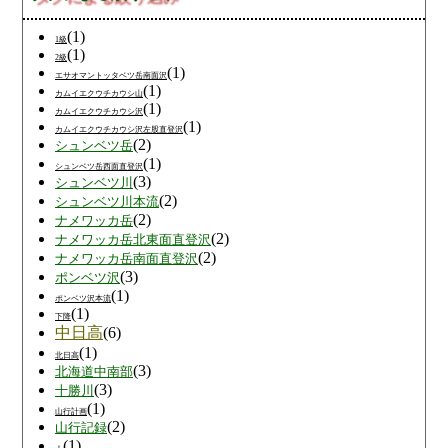
(1)
1級
(1)
2級
(1)
エサオマントッタベツ岳南面沢
(1)
カムイエクウチカウシ山
(1)
カムイエクウチカウシ沢
(1)
カムイエクウチカウシ沢左股直登沢
(2)
シュンベツ岳
(1)
シュンベツ岳西面直登沢
(3)
シュンベツ川
(2)
シュンベツ川本流
(2)
ナメワッカ岳
(2)
ナメワッカ岳北東面直登沢
(2)
ナメワッカ岳南面直登沢
(3)
ポンベツ沢
(1)
ポンベツ沢本流
(1)
下降
中日高
(6)
(1)
北日高
(3)
北海道中南部
(3)
十勝川
(1)
山行計画
(2)
山行記録
(1)