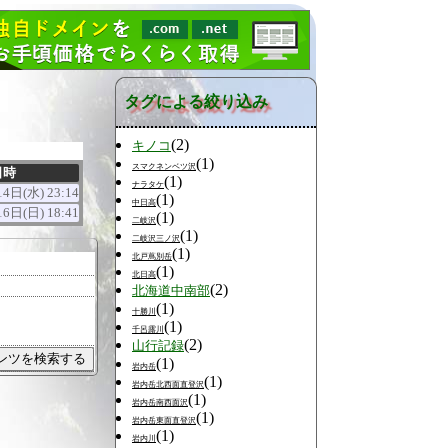
タグによる絞り込み
(2)
キノコ
(1)
スマクネンベツ沢
日時
(1)
ナラタケ
4日(水) 23:14
(1)
中日高
6日(日) 18:41
(1)
二岐沢
(1)
二岐沢三ノ沢
(1)
北戸蔦別岳
(1)
北日高
(2)
北海道中南部
(1)
十勝川
(1)
千呂露川
(2)
山行記録
(1)
岩内岳
(1)
岩内岳北西面直登沢
(1)
岩内岳南西面沢
(1)
岩内岳東面直登沢
(1)
岩内川