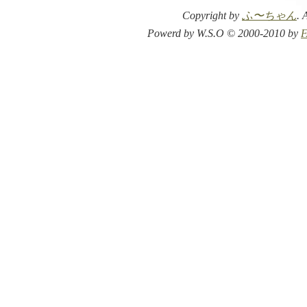
Copyright by
ふ〜ちゃん
. 
Powerd by W.S.O © 2000-2010 by
F