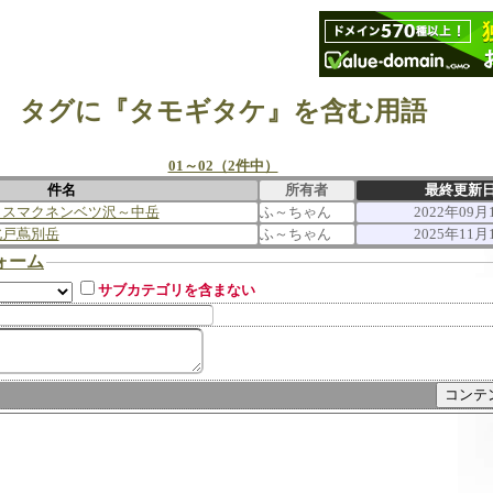
タグに『タモギタケ』を含む用語
01～02（2件中）
件名
所有者
最終更新
～スマクネンベツ沢～中岳
ふ～ちゃん
2022年09月1
北戸蔦別岳
ふ～ちゃん
2025年11月1
ォーム
サブカテゴリを含まない