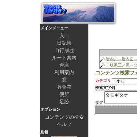
メインメニュー
入口
日記帳
山行履歴
ルート案内
岩内川～岩内岳
倉庫
二岐沢三ノ沢～
利用案内
コンテンツ検索フ
窓
カテゴリ
募金箱
検索文字列
便所
足跡
タグ
オプション
コンテンツの検索
ヘルプ
別館