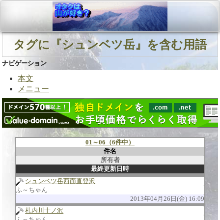
タグに『シュンベツ岳』を含む用語
ナビゲーション
本文
メニュー
01～06（6件中）
件名
所有者
最終更新日時
シュンベツ岳西面直登沢
ふ～ちゃん
2013年04月26日(金) 16:09
札内川十ノ沢
ふ～ちゃん