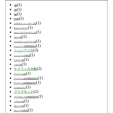
(1)
1級
(1)
2級
(1)
3級
(1)
F2008
(1)
エサオマントッタベツ岳
(1)
オムシャヌプリ
(1)
カムイエクウチカウシ山
(1)
カムイ岳
(1)
コイカクシュサツナイ岳
(1)
シュンベツ岳西面直登沢
(3)
シュンベツ川
(1)
シュンベツ川本流
(1)
ソエマツ岳
(1)
トヨニ岳
(2)
ナメワッカ分岐
(1)
ナメワッカ岳
(1)
ナメワッカ岳北東面直登沢
(1)
ナメワッカ岳南面直登沢
(1)
ピリカヌプリ
(2)
プリマモンテ
(1)
プリマモンテ北西面直登沢
(1)
ペテガリ岳
(1)
ポンベツ沢
(1)
ポンベツ沢本流