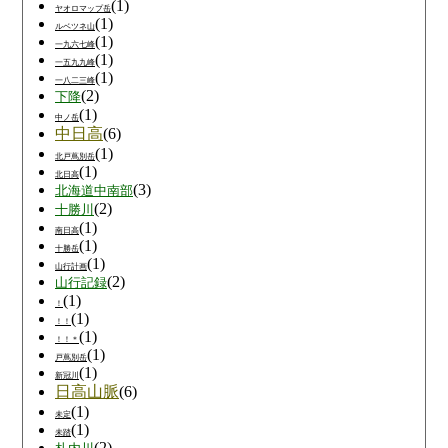
(1)
ヤオロマップ岳
(1)
ルベツネ山
(1)
一九六七峰
(1)
一五九九峰
(1)
一八二三峰
(2)
下降
(1)
中ノ岳
中日高
(6)
(1)
北戸蔦別岳
(1)
北日高
(3)
北海道中南部
(2)
十勝川
(1)
南日高
(1)
十勝岳
(1)
山行計画
(2)
山行記録
(1)
！
(1)
！！
(1)
！！＊
(1)
戸蔦別岳
(1)
新冠川
日高山脈
(6)
(1)
未定
(1)
未踏
(2)