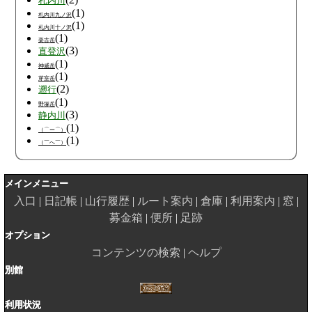
札内川
(1)
札内川九ノ沢
(1)
札内川十ノ沢
(1)
楽古岳
(3)
直登沢
(1)
神威岳
(1)
芽室岳
(2)
遡行
(1)
野塚岳
(3)
静内川
(1)
（⌒ー⌒）
(1)
（￣へ￣）
メインメニュー
入口
日記帳
山行履歴
ルート案内
倉庫
利用案内
窓
募金箱
便所
足跡
オプション
コンテンツの検索
ヘルプ
別館
利用状況