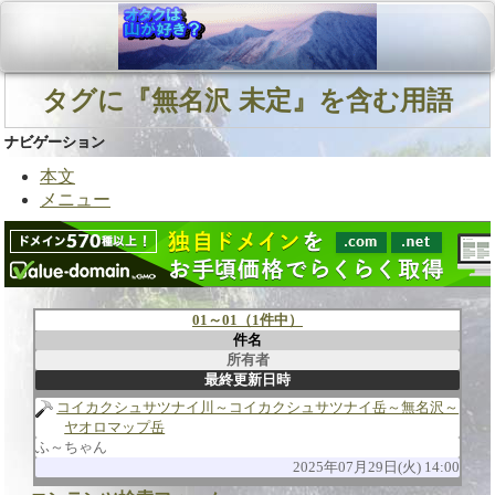
タグに『無名沢 未定』を含む用語
ナビゲーション
本文
メニュー
01～01（1件中）
件名
所有者
最終更新日時
コイカクシュサツナイ川～コイカクシュサツナイ岳～無名沢～
ヤオロマップ岳
ふ～ちゃん
2025年07月29日(火) 14:00