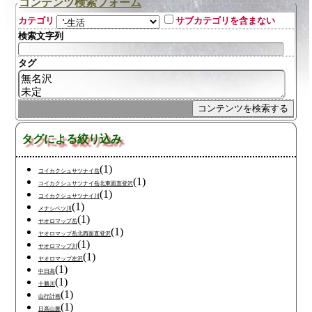
コンテンツ検索フォーム
カテゴリ
サブカテゴリを含まない
検索文字列
タグ
タグによる絞り込み
(1)
コイカクシュサツナイ岳
(1)
コイカクシュサツナイ岳北東面直登沢
(1)
コイカクシュサツナイ川
(1)
メナシベツ川
(1)
ヤオロマップ岳
(1)
ヤオロマップ岳北西面直登沢
(1)
ヤオロマップ川
(1)
ヤオロマップ左沢
(1)
中日高
(1)
十勝川
(1)
山行計画
(1)
日高山脈