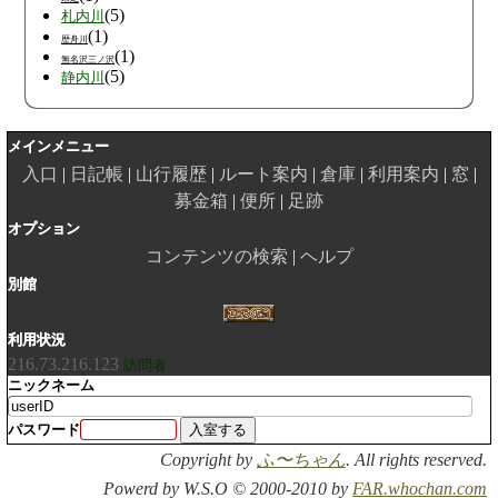
(5)
札内川
(1)
歴舟川
(1)
無名沢三ノ沢
(5)
静内川
メインメニュー
入口
日記帳
山行履歴
ルート案内
倉庫
利用案内
窓
募金箱
便所
足跡
オプション
コンテンツの検索
ヘルプ
別館
利用状況
216.73.216.123
訪問者
ニックネーム
パスワード
Copyright by
ふ〜ちゃん
. All rights reserved.
Powerd by W.S.O © 2000-2010 by
FAR.whochan.com