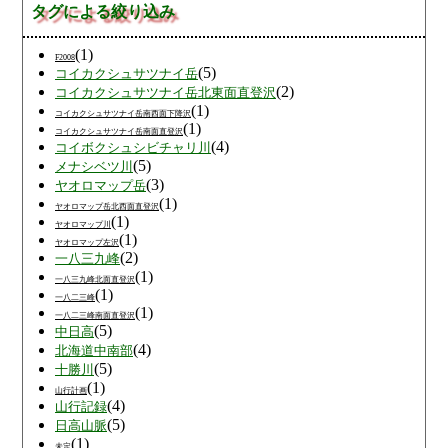
タグによる絞り込み
(1)
F2008
(5)
コイカクシュサツナイ岳
(2)
コイカクシュサツナイ岳北東面直登沢
(1)
コイカクシュサツナイ岳南西面下降沢
(1)
コイカクシュサツナイ岳南面直登沢
(4)
コイボクシュシビチャリ川
(5)
メナシベツ川
(3)
ヤオロマップ岳
(1)
ヤオロマップ岳北西面直登沢
(1)
ヤオロマップ川
(1)
ヤオロマップ左沢
(2)
一八三九峰
(1)
一八三九峰北面直登沢
(1)
一八二三峰
(1)
一八二三峰南面直登沢
(5)
中日高
(4)
北海道中南部
(5)
十勝川
(1)
山行計画
(4)
山行記録
(5)
日高山脈
(1)
未定