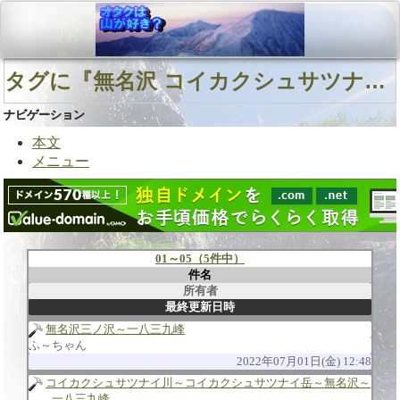
タグに『無名沢 コイカクシュサツナイ川』を含む用語
ナビゲーション
本文
メニュー
01～05（5件中）
件名
所有者
最終更新日時
無名沢三ノ沢～一八三九峰
ふ～ちゃん
2022年07月01日(金) 12:48
コイカクシュサツナイ川～コイカクシュサツナイ岳～無名沢～
一八三九峰