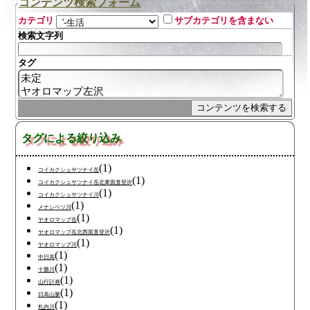
コンテンツ検索フォーム
カテゴリ
サブカテゴリを含まない
検索文字列
タグ
タグによる絞り込み
(1)
コイカクシュサツナイ岳
(1)
コイカクシュサツナイ岳北東面直登沢
(1)
コイカクシュサツナイ川
(1)
メナシベツ川
(1)
ヤオロマップ岳
(1)
ヤオロマップ岳北西面直登沢
(1)
ヤオロマップ川
(1)
中日高
(1)
十勝川
(1)
山行計画
(1)
日高山脈
(1)
札内川