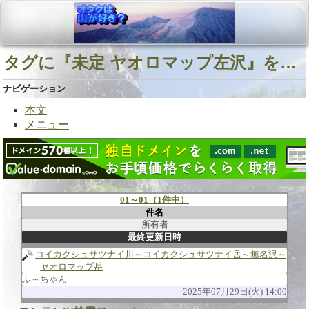
タグに『未定 ヤオロマップ左沢』を含む用語
ナビゲーション
本文
メニュー
01～01（1件中）
件名
所有者
最終更新日時
コイカクシュサツナイ川～コイカクシュサツナイ岳～無名沢～
ヤオロマップ岳
ふ～ちゃん
2025年07月29日(火) 14:00