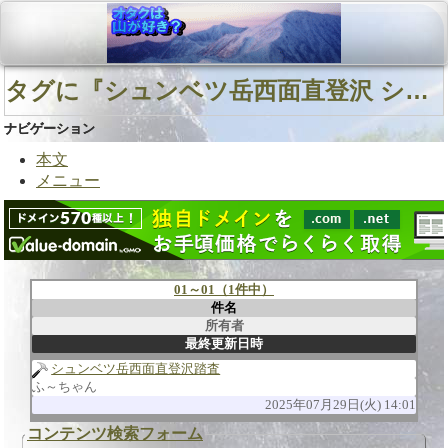
タグに『シュンベツ岳西面直登沢 シュンベツ岳 北海道中南部』を含む用語
ナビゲーション
本文
メニュー
01～01（1件中）
件名
所有者
最終更新日時
シュンベツ岳西面直登沢踏査
ふ～ちゃん
2025年07月29日(火) 14:01
コンテンツ検索フォーム