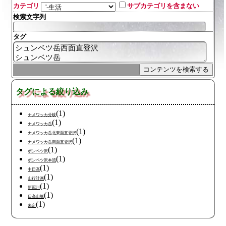
カテゴリ
サブカテゴリを含まない
検索文字列
タグ
タグによる絞り込み
(1)
ナメワッカ分岐
(1)
ナメワッカ岳
(1)
ナメワッカ岳北東面直登沢
(1)
ナメワッカ岳南面直登沢
(1)
ポンベツ沢
(1)
ポンベツ沢本流
(1)
中日高
(1)
山行計画
(1)
新冠川
(1)
日高山脈
(1)
未定