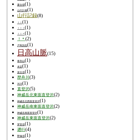
(1)
夏合宿
(1)
山行計画
山行記録
(8)
(1)
！！
(1)
！！！
(1)
！！＊
(2)
！＊
(1)
戸蔦別岳
日高山脈
(15)
(1)
春別山
(1)
未定
(1)
楽古岳
(3)
歴舟川
(1)
河川
(5)
直登沢
(2)
神威岳北東面直登沢
(1)
神威岳北西面直登沢
(2)
神威岳南東面直登沢
(1)
神威岳南面直登沢
(2)
神威岳東面直登沢
(1)
芽室岳
(4)
遡行
(1)
野塚岳