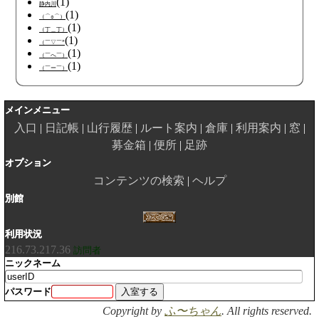
(1)
静内川
(1)
（⌒○⌒）
(1)
（丁＿丁）
(1)
（￣▽￣”
(1)
（￣へ￣）
(1)
（￣ー￣）
メインメニュー
入口
日記帳
山行履歴
ルート案内
倉庫
利用案内
窓
募金箱
便所
足跡
オプション
コンテンツの検索
ヘルプ
別館
利用状況
216.73.217.36
訪問者
ニックネーム
パスワード
Copyright by
ふ〜ちゃん
. All rights reserved.