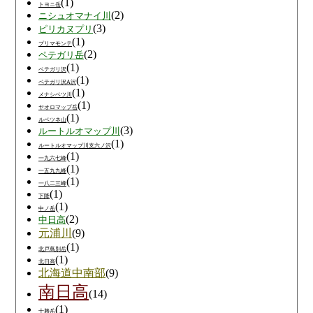
(1)
トヨニ岳
(2)
ニシュオマナイ川
(3)
ピリカヌプリ
(1)
プリマモンテ
(2)
ペテガリ岳
(1)
ペテガリ沢
(1)
ペテガリ沢A沢
(1)
メナシベツ川
(1)
ヤオロマップ岳
(1)
ルベツネ山
(3)
ルートルオマップ川
(1)
ルートルオマップ川支六ノ沢
(1)
一九六七峰
(1)
一五九九峰
(1)
一八二三峰
(1)
下降
(1)
中ノ岳
(2)
中日高
元浦川
(9)
(1)
北戸蔦別岳
(1)
北日高
北海道中南部
(9)
南日高
(14)
(1)
十勝岳