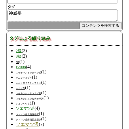
タグ
タグによる絞り込み
(2)
2級
(2)
3級
(1)
5級
(4)
F2008
(1)
エサオマントッタベツ岳
(1)
オムシャヌプリ
(1)
カムイエクウチカウシ山
(1)
カムイ岳
(1)
コイカクシュサツナイ岳
(1)
コイカクシュシビチャリ川
(1)
シュンベツ岳
(4)
ソエマツ岳
(1)
ソエマツ岳北面直登沢
(1)
ソエマツ岳南西面直登沢
ソエマツ沢
(7)