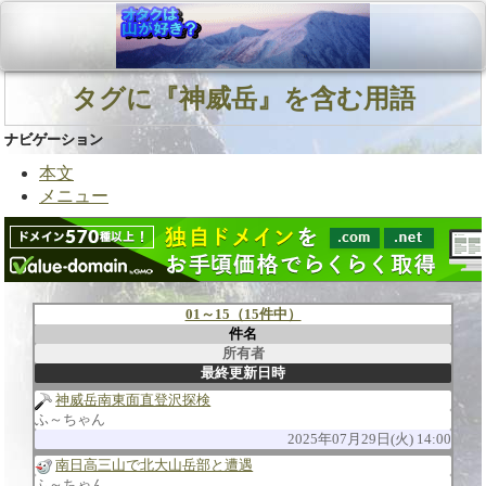
タグに『神威岳』を含む用語
ナビゲーション
本文
メニュー
01～15（15件中）
件名
所有者
最終更新日時
神威岳南東面直登沢探検
ふ～ちゃん
2025年07月29日(火) 14:00
南日高三山で北大山岳部と遭遇
ふ～ちゃん