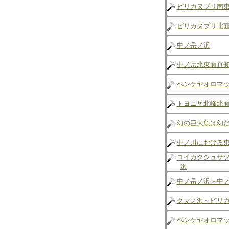
ピリカヌプリ南
ピリカヌプリ北
中ノ岳ノ沢
中ノ岳北東面直
ペンケヤオロマ
トヨニ岳北峰北
幻の巨大魚は幻
中ノ川における
コイカクシュサ
沢
中ノ岳ノ沢～中
クマノ沢～ピリ
ペンケヤオロマ