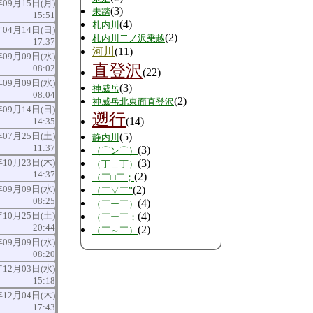
年09月15日(月)
(3)
未踏
15:51
(4)
札内川
年04月14日(日)
(2)
札内川二ノ沢乗越
17:37
河川
(11)
年09月09日(水)
直登沢
08:02
(22)
年09月09日(水)
(3)
神威岳
08:04
(2)
神威岳北東面直登沢
年09月14日(日)
遡行
(14)
14:35
年07月25日(土)
(5)
静内川
11:37
(3)
（⌒ン⌒）
年10月23日(木)
(3)
（丁＿丁）
14:37
(2)
（￣□￣；
年09月09日(水)
(2)
（￣▽￣”
08:25
(4)
（￣ー￣）
年10月25日(土)
(4)
（￣ー￣；
20:44
(2)
（￣～￣）
年09月09日(水)
08:20
年12月03日(水)
15:18
年12月04日(木)
17:43