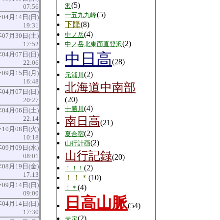
(5)
沢
07:56
(5)
一五九九峰
年04月14日(日)
下降
(8)
19:31
(4)
中ノ岳
年07月30日(土)
(2)
17:52
中ノ岳北東面直登沢
中日高
年04月07日(日)
(28)
22:06
年09月15日(月)
(2)
元浦川
16:48
北海道中南部
年04月07日(日)
(20)
20:27
(4)
十勝川
年04月06日(土)
22:14
南日高
(21)
年10月08日(火)
(2)
夏合宿
10:18
(2)
山行計画
年09月09日(水)
山行記録
08:01
(20)
年08月19日(金)
(2)
！！！
17:13
！！＊
(10)
年09月14日(日)
(4)
！＊
09:00
日高山脈
年04月14日(日)
(54)
17:30
(2)
未定