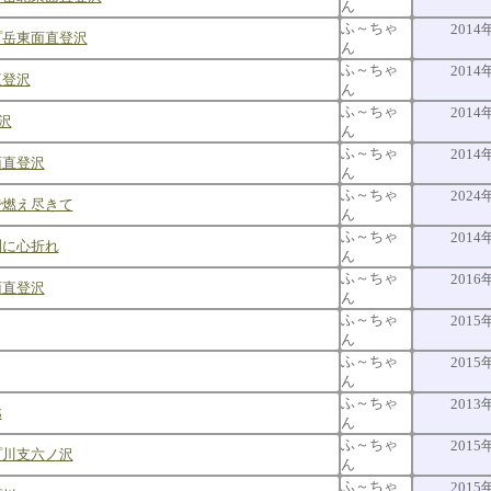
ん
ふ～ちゃ
2014
プ岳東面直登沢
ん
ふ～ちゃ
2014
直登沢
ん
ふ～ちゃ
2014
沢
ん
ふ～ちゃ
2014
面直登沢
ん
ふ～ちゃ
2024
で燃え尽きて
ん
ふ～ちゃ
2014
淵に心折れ
ん
ふ～ちゃ
2016
面直登沢
ん
ふ～ちゃ
2015
ん
ふ～ちゃ
2015
ん
ふ～ちゃ
2013
越
ん
ふ～ちゃ
2015
プ川支六ノ沢
ん
ふ～ちゃ
2015