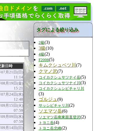
タグによる絞り込み
(3)
2級
3級
(10)
(2)
4級
(5)
F2008
キムクシュベツ川
(7)
更新日時
クマノ沢
(7)
年07月21日(日)
(5)
11:14
コイカクシュサツナイ岳
(3)
年08月19日(金)
コイカクシュサツナイ川
15:21
コイカクシュシビチャリ川
(3)
年07月24日(水)
ゴルジュ
(9)
12:48
(2)
年09月15日(火)
サッシビチャリ川
07:59
ソエマツ岳
(6)
年09月09日(水)
(2)
ソエマツ岳南東面直登沢
07:59
(4)
トヨニ岳
年09月14日(日)
(2)
トヨニ岳北峰