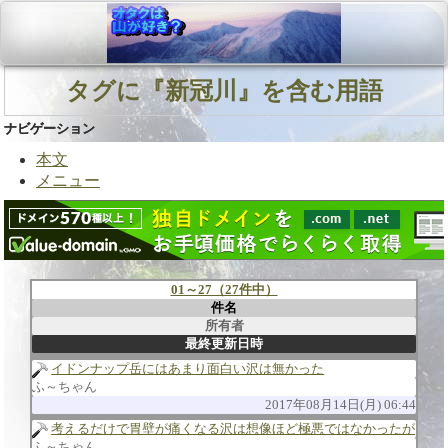
タグに『新冠川』を含む用語
ナビゲーション
本文
メニュー
01～27（27件中）
件名
所有者
最終更新日時
イドンナップ岳にはあまり面白い沢は無かった
ふ～ちゃん
2017年08月14日(月) 06:44
考えるだけで胃壁が痛くなる沢は想像ほど極悪ではなかったが
ふ～ちゃん