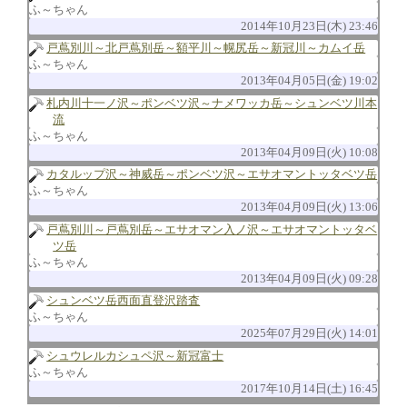
ふ～ちゃん
2014年10月23日(木) 23:46
戸蔦別川～北戸蔦別岳～額平川～幌尻岳～新冠川～カムイ岳
ふ～ちゃん
2013年04月05日(金) 19:02
札内川十一ノ沢～ポンベツ沢～ナメワッカ岳～シュンベツ川本
流
ふ～ちゃん
2013年04月09日(火) 10:08
カタルップ沢～神威岳～ポンベツ沢～エサオマントッタベツ岳
ふ～ちゃん
2013年04月09日(火) 13:06
戸蔦別川～戸蔦別岳～エサオマン入ノ沢～エサオマントッタベ
ツ岳
ふ～ちゃん
2013年04月09日(火) 09:28
シュンベツ岳西面直登沢踏査
ふ～ちゃん
2025年07月29日(火) 14:01
シュウレルカシュペ沢～新冠富士
ふ～ちゃん
2017年10月14日(土) 16:45