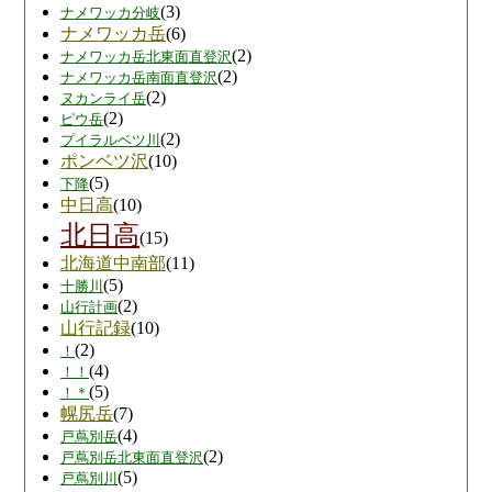
(3)
ナメワッカ分岐
ナメワッカ岳
(6)
(2)
ナメワッカ岳北東面直登沢
(2)
ナメワッカ岳南面直登沢
(2)
ヌカンライ岳
(2)
ピウ岳
(2)
プイラルベツ川
ポンベツ沢
(10)
(5)
下降
中日高
(10)
北日高
(15)
北海道中南部
(11)
(5)
十勝川
(2)
山行計画
山行記録
(10)
(2)
！
(4)
！！
(5)
！＊
幌尻岳
(7)
(4)
戸蔦別岳
(2)
戸蔦別岳北東面直登沢
(5)
戸蔦別川