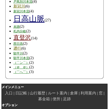
(4)
戸蔦別川本流
新冠川
(6)
(4)
新冠川本流
日高山脈
(27)
(2)
未踏
(2)
札内分岐
直登沢
(14)
(2)
西日高
遡行
(6)
(2)
額平川
(2)
額平川本流
(2)
（⌒ン⌒）
(2)
（＠＿＠）
(3)
（￣へ￣）
メインメニュー
入口
日記帳
山行履歴
ルート案内
倉庫
利用案内
窓
募金箱
便所
足跡
オプション