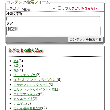
コンテンツ検索フォーム
カテゴリ
サブカテゴリを含まない
検索文字列
タグ
タグによる絞り込み
(3)
1級
(5)
2級
(4)
3級
(2)
イドンナップ岳
エサオマントッタベツ岳
(6)
(3)
エサオマントッタベツ川
(3)
エサオマントッタベツ川本流
(5)
エサオマン入ノ沢
(2)
カタルップ沢
(3)
カムイ岳
(2)
カムイ岳南面直登沢