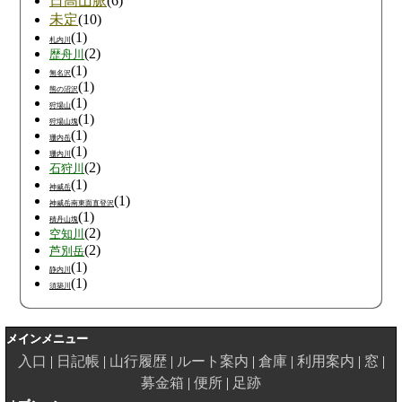
日高山脈
(6)
未定
(10)
(1)
札内川
(2)
歴舟川
(1)
無名沢
(1)
熊の沼沢
(1)
狩場山
(1)
狩場山塊
(1)
珊内岳
(1)
珊内川
(2)
石狩川
(1)
神威岳
(1)
神威岳南東面直登沢
(1)
積丹山塊
(2)
空知川
(2)
芦別岳
(1)
静内川
(1)
須築川
メインメニュー
入口
日記帳
山行履歴
ルート案内
倉庫
利用案内
窓
募金箱
便所
足跡