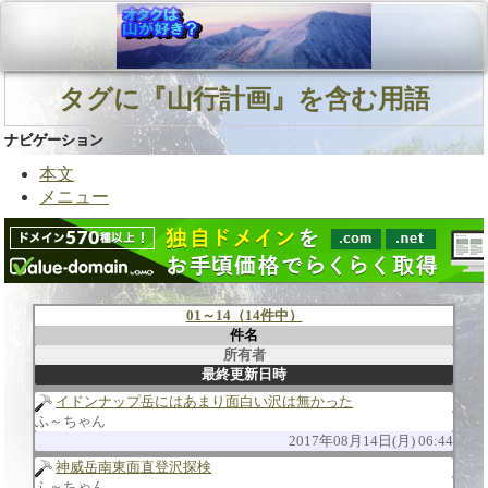
タグに『山行計画』を含む用語
ナビゲーション
本文
メニュー
01～14（14件中）
件名
所有者
最終更新日時
イドンナップ岳にはあまり面白い沢は無かった
ふ～ちゃん
2017年08月14日(月) 06:44
神威岳南東面直登沢探検
ふ～ちゃん