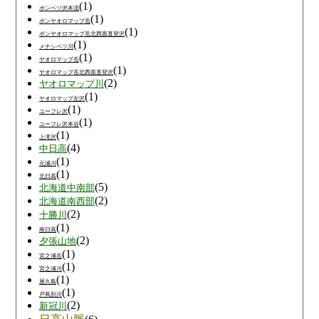
(1)
ポンベツ沢本流
(1)
ポンヤオロマップ岳
(1)
ポンヤオロマップ岳北西面直登沢
(1)
メナシベツ川
(1)
ヤオロマップ岳
(1)
ヤオロマップ岳北西面直登沢
(2)
ヤオロマップ川
(1)
ヤオロマップ左沢
(1)
ユーフレ沢
(1)
ユーフレ沢本谷
(1)
上滝沢
(4)
中日高
(1)
元浦川
(1)
北日高
(5)
北海道中南部
(2)
北海道南西部
(2)
十勝川
(1)
南日高
(2)
夕張山地
(1)
宮之浦岳
(1)
宮之浦川
(1)
屋久島
(1)
戸蔦別川
(2)
新冠川