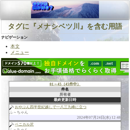
タグに『メナシベツ川』を含む用語
ナビゲーション
本文
メニュー
01～45（45件中）
件名
所有者
最終更新日時
おやぶん四半世紀越しで一八三九峰に立つ
ふ～ちゃん
2024年07月24日(水) 12:48
ベニカル沢
ふ～ちゃん