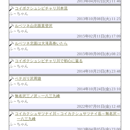
2013年04月02日(火) 11:46
コイボクシュシビチャリ川本流
ふ～ちゃん
2013年10月08日(火) 11:25
ルベツネ山北面直登沢
ふ～ちゃん
2015年02月11日(水) 17:09
ルベツネ北面は大滝高巻いたら
ふ～ちゃん
2015年09月09日(水) 08:23
コイボクシュシビチャリ川で初心に返る
ふ～ちゃん
2014年10月23日(木) 23:48
ペテガリ沢周遊
ふ～ちゃん
2014年10月24日(金) 23:10
無名沢三ノ沢～一八三九峰
ふ～ちゃん
2022年07月01日(金) 12:48
コイカクシュサツナイ川～コイカクシュサツナイ岳～無名沢～
一八三九峰
ふ～ちゃん
2013年04月05日(金) 23:00