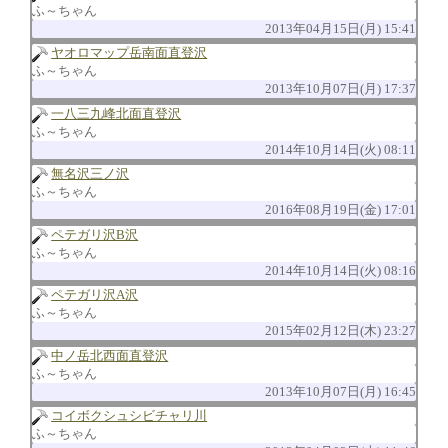
ふ～ちゃん
2013年04月15日(月) 15:41
ヤオロマップ岳南面直登沢
ふ～ちゃん
2013年10月07日(月) 17:37
一八三九峰北面直登沢
ふ～ちゃん
2014年10月14日(火) 08:11
無名沢三ノ沢
ふ～ちゃん
2016年08月19日(金) 17:01
ペテガリ沢B沢
ふ～ちゃん
2014年10月14日(火) 08:16
ペテガリ沢A沢
ふ～ちゃん
2015年02月12日(木) 23:27
中ノ岳北西面直登沢
ふ～ちゃん
2013年10月07日(月) 16:45
コイボクシュシビチャリ川
ふ～ちゃん