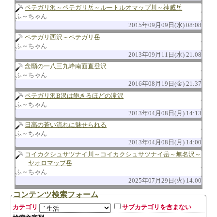
ペテガリ沢～ペテガリ岳～ルートルオマップ川～神威岳
ふ～ちゃん
2015年09月09日(水) 08:08
ペテガリ西沢～ペテガリ岳
ふ～ちゃん
2013年09月11日(水) 21:08
念願の一八三九峰南面直登沢
ふ～ちゃん
2016年08月19日(金) 21:37
ペテガリ沢B沢は飽きるほどの滝沢
ふ～ちゃん
2013年04月08日(月) 14:13
日高の蒼い流れに魅せられる
ふ～ちゃん
2013年04月08日(月) 14:00
コイカクシュサツナイ川～コイカクシュサツナイ岳～無名沢～
ヤオロマップ岳
ふ～ちゃん
2025年07月29日(火) 14:00
コンテンツ検索フォーム
カテゴリ
サブカテゴリを含まない