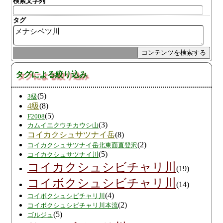
検索文字列
タグ
タグによる絞り込み
(5)
3級
4級
(8)
(5)
F2008
(3)
カムイエクウチカウシ山
コイカクシュサツナイ岳
(8)
(2)
コイカクシュサツナイ岳北東面直登沢
(5)
コイカクシュサツナイ川
コイカクシュシビチャリ川
(19)
コイボクシュシビチャリ川
(14)
(4)
コイボクシュシビチャリ川
(2)
コイボクシュシビチャリ川本流
(5)
ゴルジュ