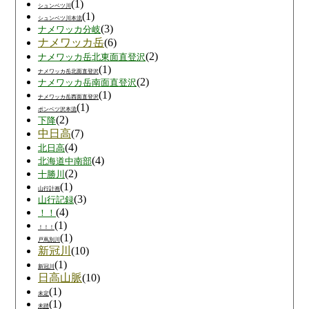
(1)
シュンベツ川
(1)
シュンベツ川本流
(3)
ナメワッカ分岐
ナメワッカ岳
(6)
(2)
ナメワッカ岳北東面直登沢
(1)
ナメワッカ岳北面直登沢
(2)
ナメワッカ岳南面直登沢
(1)
ナメワッカ岳西面直登沢
(1)
ポンベツ沢本流
(2)
下降
中日高
(7)
(4)
北日高
(4)
北海道中南部
(2)
十勝川
(1)
山行計画
(3)
山行記録
(4)
！！
(1)
！！！
(1)
戸蔦別川
新冠川
(10)
(1)
新冠川
日高山脈
(10)
(1)
未定
(1)
未踏