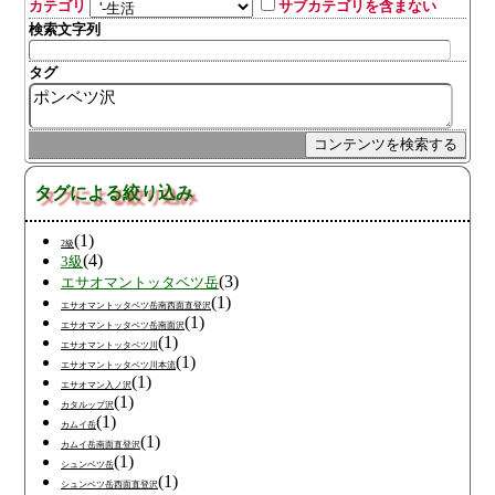
カテゴリ
サブカテゴリを含まない
検索文字列
タグ
タグによる絞り込み
(1)
2級
(4)
3級
(3)
エサオマントッタベツ岳
(1)
エサオマントッタベツ岳南西面直登沢
(1)
エサオマントッタベツ岳南面沢
(1)
エサオマントッタベツ川
(1)
エサオマントッタベツ川本流
(1)
エサオマン入ノ沢
(1)
カタルップ沢
(1)
カムイ岳
(1)
カムイ岳南面直登沢
(1)
シュンベツ岳
(1)
シュンベツ岳西面直登沢