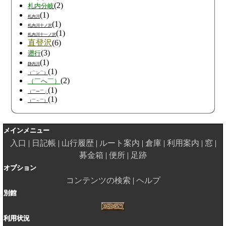
(2)
札内分岐
(1)
札内川
(1)
札内川十ノ沢
(1)
札内川十一ノ沢
直登沢
(6)
(3)
遡行
(1)
静内川
(1)
（⌒ン⌒）
(2)
（￣へ￣）
(1)
（￣ー￣；
(1)
（￣～￣）
メインメニュー
入口
日記帳
山行履歴
ルート案内
倉庫
利用案内
窓
募金箱
便所
足跡
オプション
コンテンツの検索
ヘルプ
別館
利用状況