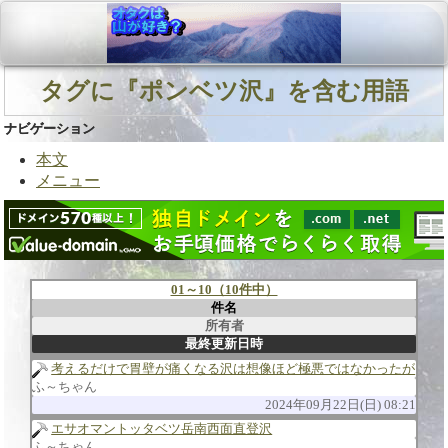
タグに『ポンベツ沢』を含む用語
ナビゲーション
本文
メニュー
01～10（10件中）
件名
所有者
最終更新日時
考えるだけで胃壁が痛くなる沢は想像ほど極悪ではなかったが
ふ～ちゃん
2024年09月22日(日) 08:21
エサオマントッタベツ岳南西面直登沢
ふ～ちゃん