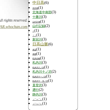
中日高
(6)
(1)
北日高
(3)
北海道中南部
(3)
十勝川
All rights reserved.
(1)
山行計画
(2)
山行記録
AR.whochan.com
(1)
！
(1)
！！
(3)
新冠川
日高山脈
(6)
(1)
未定
(1)
未踏
(1)
札内分岐
(3)
札内川
(1)
札内川八ノ沢
(2)
札内川十ノ沢
(1)
札内川十一ノ沢
(1)
札内川十．五ノ沢
(3)
直登沢
(2)
遡行
(3)
静内川
(1)
（⌒ー⌒）
(1)
（￣へ￣）