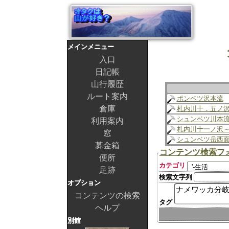
メインメニュー
入口
日記帳
山行履歴
ルート案内
ポンベツ沢本流
倉庫
札内川十．五ノ
シュンベツ川本
利用案内
札内川十一ノ沢
窓
シュンベツ岳西
募金箱
コンテンツ検索フ
便所
カテゴリ
足跡
検索文字列
オプション
コンテンツの検索
タグ
ヘルプ
別館