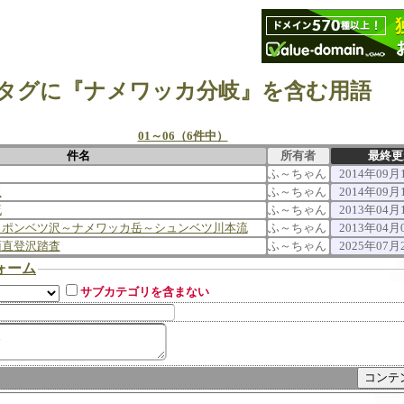
タグに『ナメワッカ分岐』を含む用語
01～06（6件中）
件名
所有者
最終更
ふ～ちゃん
2014年09月1
沢
ふ～ちゃん
2014年09月1
流
ふ～ちゃん
2013年04月1
～ポンベツ沢～ナメワッカ岳～シュンベツ川本流
ふ～ちゃん
2013年04月0
面直登沢踏査
ふ～ちゃん
2025年07月2
ォーム
サブカテゴリを含まない