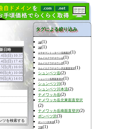
タグによる絞り込み
(1)
1級
(1)
2級
新日時
(1)
エサオマントッタベツ岳南面沢
4日(日) 10:37
(1)
カムイエクウチカウシ山
4日(日) 17:43
(1)
カムイエクウチカウシ沢
5日(月) 16:03
(1)
カムイエクウチカウシ沢左股直登沢
(2)
9日(火) 10:08
シュンベツ岳
(1)
9日(火) 14:01
シュンベツ岳西面直登沢
(3)
シュンベツ川
(2)
シュンベツ川本流
(2)
ナメワッカ岳
ナメワッカ岳北東面直登沢
(2)
(2)
ナメワッカ岳南面直登沢
(3)
ポンベツ沢
(1)
ポンベツ沢本流
(1)
下降