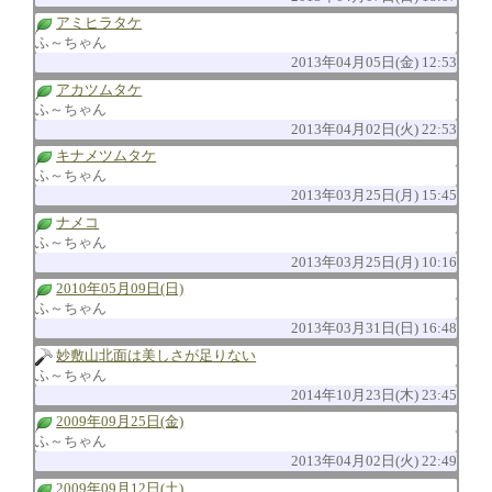
アミヒラタケ
ふ～ちゃん
2013年04月05日(金) 12:53
アカツムタケ
ふ～ちゃん
2013年04月02日(火) 22:53
キナメツムタケ
ふ～ちゃん
2013年03月25日(月) 15:45
ナメコ
ふ～ちゃん
2013年03月25日(月) 10:16
2010年05月09日(日)
ふ～ちゃん
2013年03月31日(日) 16:48
妙敷山北面は美しさが足りない
ふ～ちゃん
2014年10月23日(木) 23:45
2009年09月25日(金)
ふ～ちゃん
2013年04月02日(火) 22:49
2009年09月12日(土)