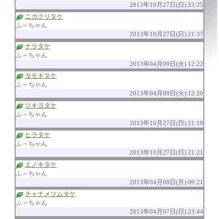
2013年10月27日(日) 23:25
ニガクリタケ
ふ～ちゃん
2013年10月27日(日) 21:37
ナラタケ
ふ～ちゃん
2013年04月09日(火) 12:22
タモギタケ
ふ～ちゃん
2013年04月09日(火) 12:20
ツキヨタケ
ふ～ちゃん
2013年10月27日(日) 21:18
ヒラタケ
ふ～ちゃん
2013年10月27日(日) 21:21
エノキタケ
ふ～ちゃん
2013年04月08日(月) 09:21
チャナメツムタケ
ふ～ちゃん
2013年04月07日(日) 23:44