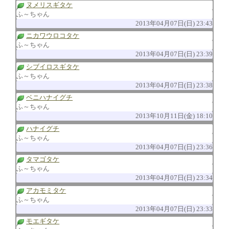
ヌメリスギタケ
ふ～ちゃん
2013年04月07日(日) 23:43
ニカワウロコタケ
ふ～ちゃん
2013年04月07日(日) 23:39
シブイロスギタケ
ふ～ちゃん
2013年04月07日(日) 23:38
ベニハナイグチ
ふ～ちゃん
2013年10月11日(金) 18:10
ハナイグチ
ふ～ちゃん
2013年04月07日(日) 23:36
タマゴタケ
ふ～ちゃん
2013年04月07日(日) 23:34
アカモミタケ
ふ～ちゃん
2013年04月07日(日) 23:33
モエギタケ