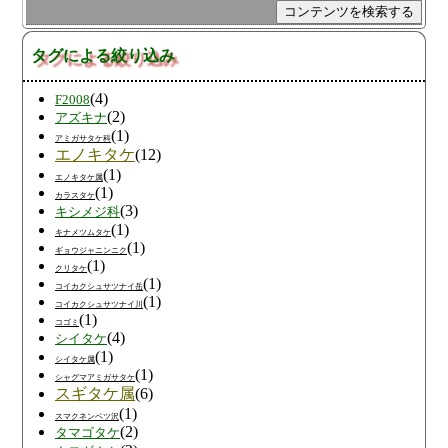
タグによる絞り込み
(4)
F2008
(2)
アズキナ
(1)
アミガサタケ科
エノキタケ
(12)
(1)
エノキタケ属
(1)
カラスタケ
(3)
キシメジ科
(1)
キナメツムタケ
(1)
ギョウジャニンニク
(1)
クリタケ
(1)
コイカクシュサツナイ岳
(1)
コイカクシュサツナイ川
(1)
コゴミ
(4)
シイタケ
(1)
シイタケ属
(1)
シャグマアミガサタケ
スギタケ属
(6)
(1)
スマクネンベツ沢
(2)
タマゴタケ