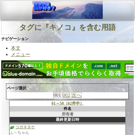
タグに『キノコ』を含む用語
ナビゲーション
本文
メニュー
ページ選択
001
002
次へ
01～50（62件中）
件名
所有者
最終更新日時
コガネタケ
ふ～ちゃん