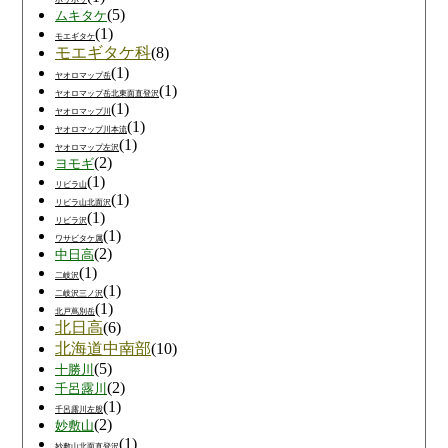
(5)
ムキタケ
(1)
モエギタケ
モエギタケ科
(8)
(1)
ヤオロマップ岳
(1)
ヤオロマップ岳北東面直登沢
(1)
ヤオロマップ川
(1)
ヤオロマップ川本流
(1)
ヤオロマップ左沢
(2)
ヨモギ
(1)
リビラ山
(1)
リビラ山北面沢
(1)
リビラ沢
(1)
ワサビタケ属
(2)
中日高
(1)
二岐沢
(1)
二岐沢三ノ沢
(1)
北戸蔦別岳
北日高
(6)
北海道中南部
(10)
(5)
十勝川
(2)
千呂露川
(1)
千呂露川左股
(2)
妙敷山
(1)
妙敷山北面直登沢