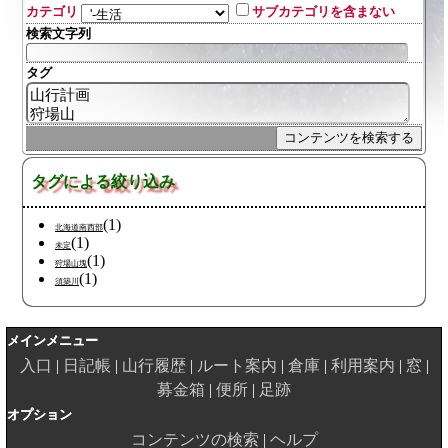
カテゴリ
サブカテゴリを含まない
検索文字列
タグ
タグによる絞り込み
(1)
北海道南西部
(1)
未定
(1)
狩場山塊
(1)
須築川
メインメニュー
入口
日記帳
山行履歴
ルート案内
倉庫
利用案内
窓
募金箱
便所
足跡
オプション
コンテンツの検索
ヘルプ