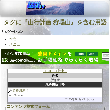
タグに『山行計画 狩場山』を含む用語
ナビゲーション
本文
メニュー
01～01（1件中）
件名
所有者
最終更新日時
須築川遡行
ふ～ちゃん
2025年07月29日(火) 14:01
コンテンツ検索フォーム