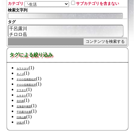
カテゴリ
サブカテゴリを含まない
検索文字列
タグ
タグによる絞り込み
(1)
カラスタケ
(1)
キノコ
(1)
チロロ岳南面右沢
(1)
チロロ岳南面左沢
(1)
ナラタケ
(1)
ムキタケ
(1)
北日高
(1)
北海道中南部
(1)
千呂露川左股
(1)
日高山脈
(1)
沙流川