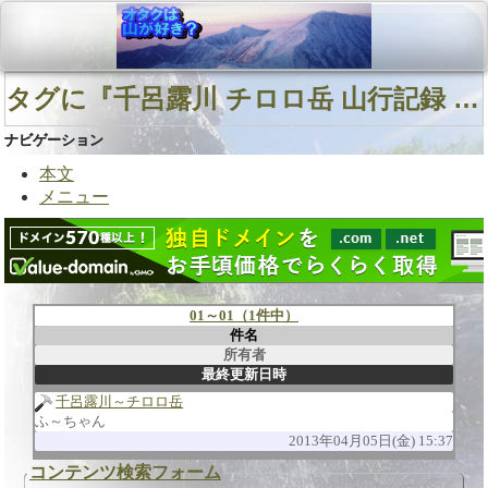
タグに『千呂露川 チロロ岳 山行記録 ヌメリスギタケモドキ』を含む用語
ナビゲーション
本文
メニュー
01～01（1件中）
件名
所有者
最終更新日時
千呂露川～チロロ岳
ふ～ちゃん
2013年04月05日(金) 15:37
コンテンツ検索フォーム