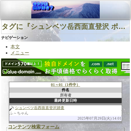
タグに『シュンベツ岳西面直登沢 ポンベツ沢 シュンベツ岳』を含む用語
ナビゲーション
本文
メニュー
01～01（1件中）
件名
所有者
最終更新日時
シュンベツ岳西面直登沢踏査
ふ～ちゃん
2025年07月29日(火) 14:01
コンテンツ検索フォーム