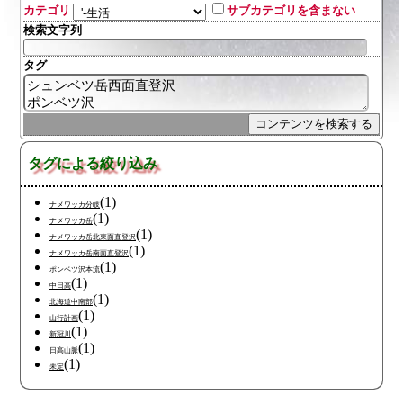
カテゴリ
サブカテゴリを含まない
検索文字列
タグ
タグによる絞り込み
(1)
ナメワッカ分岐
(1)
ナメワッカ岳
(1)
ナメワッカ岳北東面直登沢
(1)
ナメワッカ岳南面直登沢
(1)
ポンベツ沢本流
(1)
中日高
(1)
北海道中南部
(1)
山行計画
(1)
新冠川
(1)
日高山脈
(1)
未定