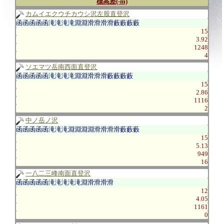
標高差(-m)
カムイエクウチカウシ沢左股直登沢
函函函函函滝滝滝滝淵淵滑滑滑滑藪藪藪藪
15
3.92
1248
4
ソエマツ岳南西面直登沢
函函函函函滝滝滝滝淵淵滑滑滑藪藪藪藪
15
2.86
1116
2
中ノ岳ノ沢
函函函函函滝滝滝淵淵淵淵滑滑滑滑藪藪藪
15
5.13
949
16
一八二三峰南面直登沢
函函函函函滝滝滝滝滝淵滑滑滑滑
12
4.05
1161
0