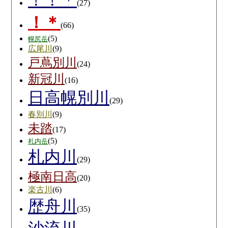
(27)
！＊
(66)
(5)
幌尻岳
広尾川
(9)
戸蔦別川
(24)
新冠川
(16)
日高幌別川
(29)
春別川
(9)
未踏
(17)
(5)
札内岳
札内川
(29)
極南日高
(20)
楽古川
(6)
歴舟川
(35)