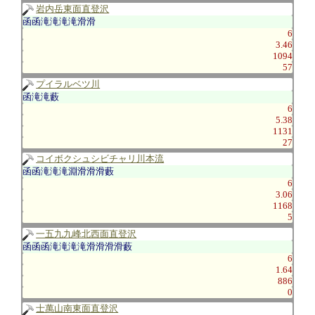
岩内岳東面直登沢
函函滝滝滝滝滑滑
6
3.46
1094
57
プイラルベツ川
函滝滝藪
6
5.38
1131
27
コイボクシュシビチャリ川本流
函函滝滝滝淵滑滑滑藪
6
3.06
1168
5
一五九九峰北西面直登沢
函函函滝滝滝滝滑滑滑滑藪
6
1.64
886
0
士萬山南東面直登沢