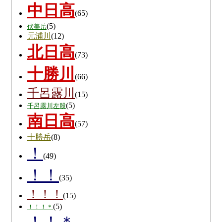
中日高
(65)
(5)
伏美岳
元浦川
(12)
北日高
(73)
十勝川
(66)
千呂露川
(15)
(5)
千呂露川左股
南日高
(57)
十勝岳
(8)
！
(49)
！！
(35)
！！！
(15)
(5)
！！！＊
！！＊