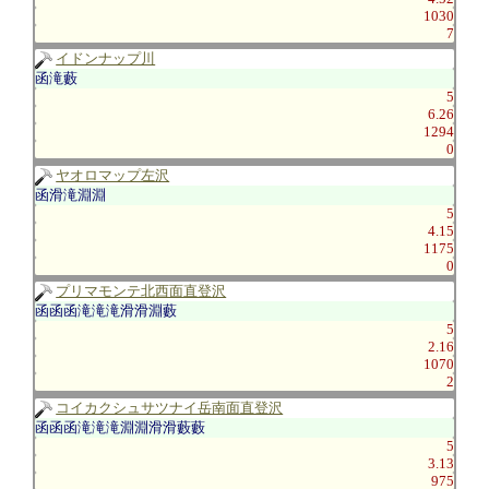
1030
7
イドンナップ川
函滝藪
5
6.26
1294
0
ヤオロマップ左沢
函滑滝淵淵
5
4.15
1175
0
プリマモンテ北西面直登沢
函函函滝滝滝滑滑淵藪
5
2.16
1070
2
コイカクシュサツナイ岳南面直登沢
函函函滝滝滝淵淵滑滑藪藪
5
3.13
975