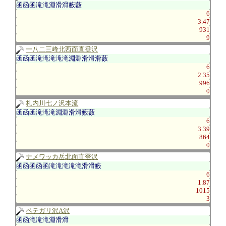
函函函滝滝淵滑滑藪藪
6
3.47
931
9
一八二三峰北西面直登沢
函函函滝滝滝滝滝淵淵滑滑滑藪
6
2.35
996
0
札内川七ノ沢本流
函函函滝滝滝淵淵滑滑藪藪
6
3.39
864
0
ナメワッカ岳北面直登沢
函函函函函滝滝滝滝滝滑滑藪
6
1.87
1015
3
ペテガリ沢A沢
函函滝滝滝淵滑滑