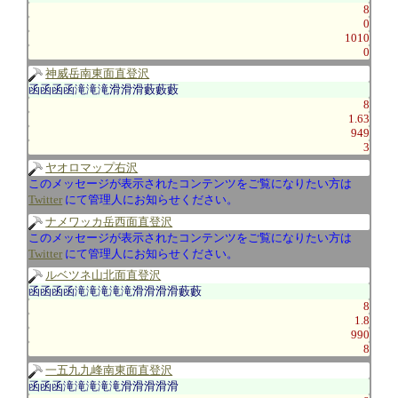
8
0
1010
0
神威岳南東面直登沢
函函函函滝滝滝滑滑滑藪藪藪
8
1.63
949
3
ヤオロマップ右沢
このメッセージが表示されたコンテンツをご覧になりたい方は
Twitter
にて管理人にお知らせください。
ナメワッカ岳西面直登沢
このメッセージが表示されたコンテンツをご覧になりたい方は
Twitter
にて管理人にお知らせください。
ルベツネ山北面直登沢
函函函函滝滝滝滝滝滑滑滑滑藪藪
8
1.8
990
8
一五九九峰南東面直登沢
函函函滝滝滝滝滝滑滑滑滑滑