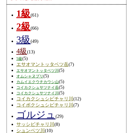
1級
(61)
2級
(66)
3級
(49)
4級
(13)
(5)
5級
エサオマントッタベツ岳
(7)
(5)
エサオマントッタベツ川
(5)
オムシャヌプリ
(5)
カムイエクウチカウシ山
(5)
コイカクシュサツナイ岳
(5)
コイカクシュサツナイ川
コイカクシュシビチャリ川
(12)
コイボクシュシビチャリ川
(7)
ゴルジュ
(29)
サッシビチャリ川
(8)
シュンベツ川
(10)