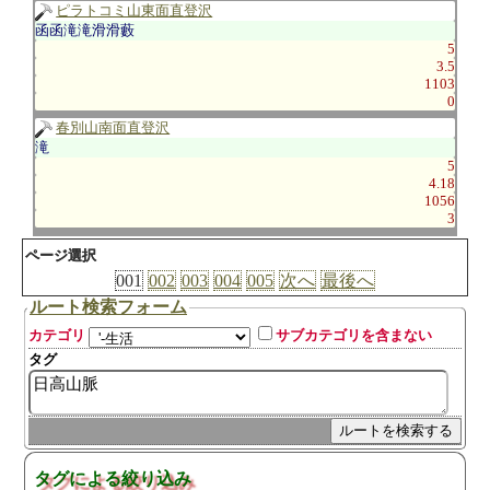
ピラトコミ山東面直登沢
函函滝滝滑滑藪
5
3.5
1103
0
春別山南面直登沢
滝
5
4.18
1056
3
ページ選択
001
002
003
004
005
次へ
最後へ
ルート検索フォーム
カテゴリ
サブカテゴリを含まない
タグ
タグによる絞り込み