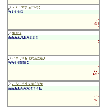
69
札内岳南東面直登沢
函滝滝滝滑
5
2.25
918
0
無名沢
函函函函滑滑滝淵淵淵
5
0
0
0
ペテガリ岳北東面直登沢
函函滝滝滝滝滑
5
2.24
1019
8
札内中岳北東面直登沢
函函函函滝滝滝滝滑滑藪
5
2.07
929
22