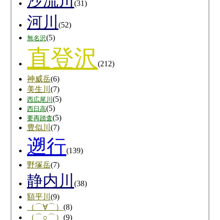
沙流川
(31)
河川
(52)
(5)
無名沢
直登沢
(212)
神威岳
(6)
美生川
(7)
(5)
西広尾川
(5)
西日高
(5)
要再踏査
豊似川
(7)
遡行
(139)
野塚岳
(7)
静内川
(38)
額平川
(9)
（⌒∀⌒）
(8)
（⌒○⌒）
(9)