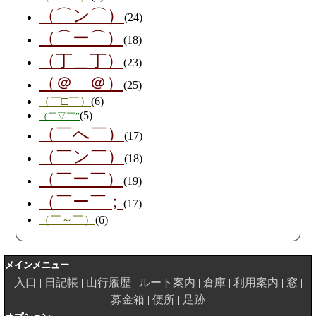
（⌒ン⌒）
(24)
（⌒ー⌒）
(18)
（丁＿丁）
(23)
（＠＿＠）
(25)
（￣□￣）
(6)
(5)
（￣▽￣”
（￣へ￣）
(17)
（￣ン￣）
(18)
（￣ー￣）
(19)
（￣ー￣；
(17)
（￣～￣）
(6)
メインメニュー
入口
日記帳
山行履歴
ルート案内
倉庫
利用案内
窓
募金箱
便所
足跡