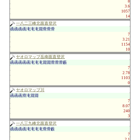
8
3.6
1057
14
一八二三峰北面直登沢
函函函函滝滝滝淵滑滑滑
7
3.21
1154
10
ヤオロマップ岳南面直登沢
函函函函函滝滝滝淵淵滑滑滑藪
7
2.78
1103
0
ヤオロマップ川
函函函滑滝淵淵
7
8.07
240
3
一八三九峰北面直登沢
函函函函滝滝滝滝滑滑藪
7
2.1