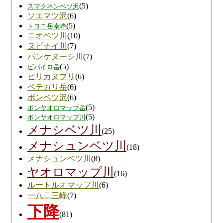
(5)
スマクネンベツ沢
ソエマツ沢
(6)
(5)
トヨニ岳南峰
ニオベツ川
(10)
ヌビナイ川
(7)
パンケヌーシ川
(7)
(5)
ピパイロ岳
ピリカヌプリ
(6)
ペテガリ岳
(6)
ポンベツ沢
(6)
(5)
ポンヤオロマップ岳
(5)
ポンヤオロマップ川
メナシベツ川
(25)
メナシュンベツ川
(18)
メナシュンベツ川
(8)
ヤオロマップ川
(16)
ルートルオマップ川
(6)
一八二三峰
(7)
下降
(81)