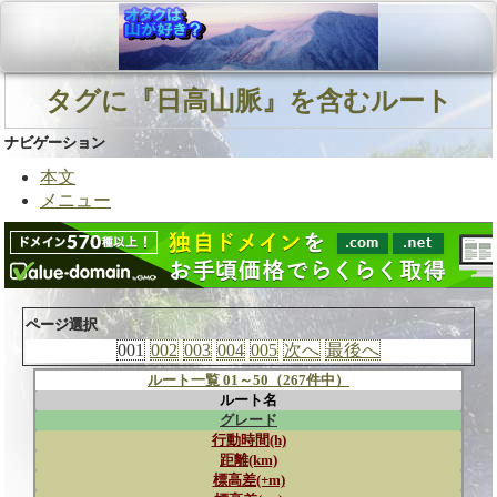
タグに『日高山脈』を含むルート
ナビゲーション
本文
メニュー
ページ選択
001
002
003
004
005
次へ
最後へ
ルート一覧 01～50（267件中）
ルート名
グレード
行動時間(h)
距離(km)
標高差(+m)