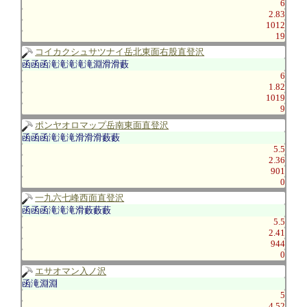
6
2.83
1012
19
コイカクシュサツナイ岳北東面右股直登沢
函函函滝滝滝滝滝淵滑滑藪
6
1.82
1019
9
ポンヤオロマップ岳南東面直登沢
函函函滝滝滝滑滑滑藪藪
5.5
2.36
901
0
一九六七峰西面直登沢
函函函滝滝滝滑藪藪藪
5.5
2.41
944
0
エサオマン入ノ沢
函滝淵淵
5
4.52