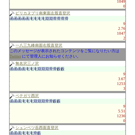
1049
0
ピリカヌプリ南東面左股直登沢
函函函函函滝滝滝滝淵淵滑滑滑滑
9
2.76
1047
2
一八三九峰南面右股直登沢
このメッセージが表示されたコンテンツをご覧になりたい方は
Twitter
にて管理人にお知らせください。
無名沢三ノ沢
函函函函滝滝滝淵淵淵滑滑藪藪
9
3.67
1253
3
ペテガリ西沢
函函函滝滝滝淵淵淵滑滑藪藪
9
5.51
1236
0
シュンベツ岳西面直登沢
函函函滝滝滝滑藪