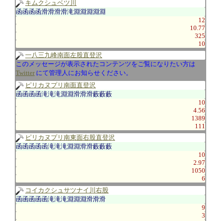
キムクシュベツ川
函函函函滑滑滑滑滝淵淵淵淵淵
12
10.77
325
10
一八三九峰南面左股直登沢
このメッセージが表示されたコンテンツをご覧になりたい方は
Twitter
にて管理人にお知らせください。
ピリカヌプリ南面直登沢
函函函函滝滝滝淵淵滑滑滑藪藪藪
10
4.56
1389
111
ピリカヌプリ南東面右股直登沢
函函函函函滝滝滝淵淵滑滑藪藪藪
10
2.97
1050
6
コイカクシュサツナイ川右股
函函函函函滝滝滝淵淵淵滑滑滑
9
3