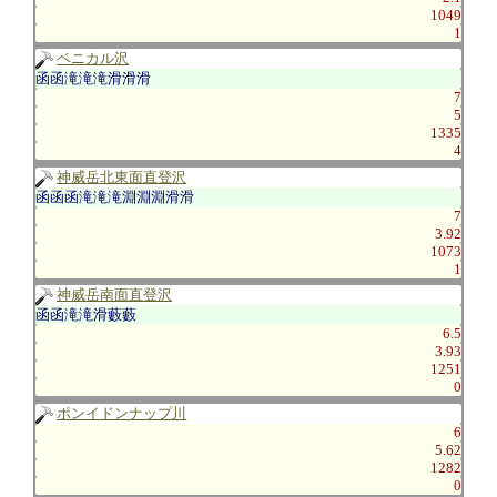
1049
1
ベニカル沢
函函滝滝滝滑滑滑
7
5
1335
4
神威岳北東面直登沢
函函函滝滝滝淵淵淵滑滑
7
3.92
1073
1
神威岳南面直登沢
函函滝滝滑藪藪
6.5
3.93
1251
0
ポンイドンナップ川
6
5.62
1282
0