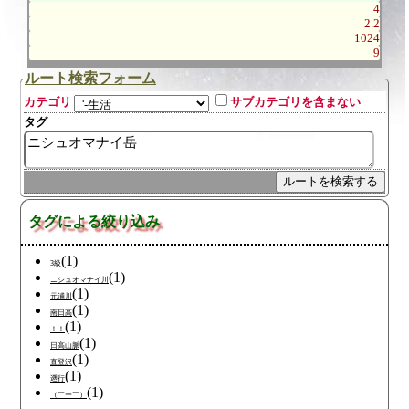
4
2.2
1024
9
ルート検索フォーム
カテゴリ
サブカテゴリを含まない
タグ
タグによる絞り込み
(1)
3級
(1)
ニシュオマナイ川
(1)
元浦川
(1)
南日高
(1)
！！
(1)
日高山脈
(1)
直登沢
(1)
遡行
(1)
（￣ー￣）