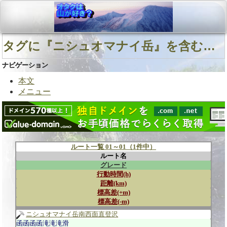
タグに『ニシュオマナイ岳』を含むルート
ナビゲーション
本文
メニュー
ルート一覧 01～01（1件中）
ルート名
グレード
行動時間(h)
距離(km)
標高差(+m)
標高差(-m)
ニシュオマナイ岳南西面直登沢
函函函函滝滝滝滑