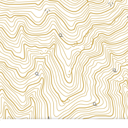
ペテガリ沢C沢