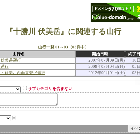
『十勝川 伏美岳』に関連する山行
山行一覧 01～03（03件中）
山行名
開始日時
終了
～伏美岳遡行
2007年07月09日(月)
10日
沢遡行
2008年08月04日(月)
05日
沢・伏美岳西面直登沢遡行
2012年09月01日(土)
03日
サブカテゴリを含まない
日