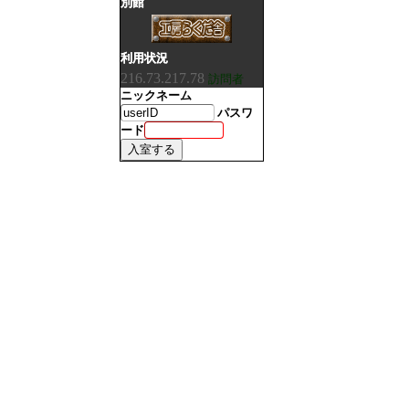
別館
利用状況
216.73.217.78
訪問者
ニックネーム
パスワ
ード