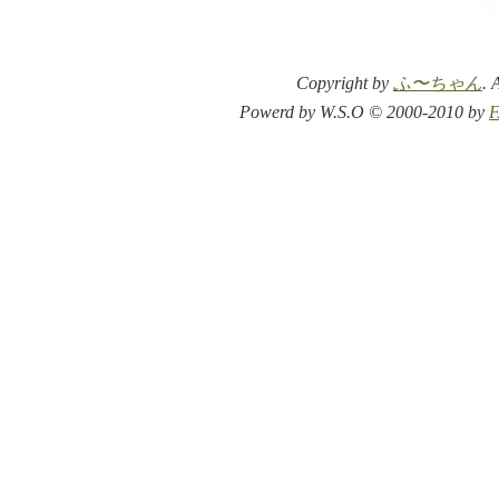
Copyright by
ふ〜ちゃん
. 
Powerd by W.S.O © 2000-2010 by
F