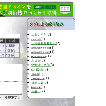
タグによる絞り込み
(2)
ニタナイ川
(1)
ピパイロ川
日時
山域
(2)
伏美岳北面直登沢
(火)
北日高
(1)
伏美岳南面右股直登沢
(火)
北日高
(1)
伏美岳南面左股直登沢
(月)
北日高
(1)
伏美岳西面直登沢
(3)
北日高
(3)
北海道中南部
(3)
山行記録
(1)
戸蔦別川
(1)
戸蔦別川六ノ沢
(3)
日高山脈
(1)
標高未記載
(2)
美生川