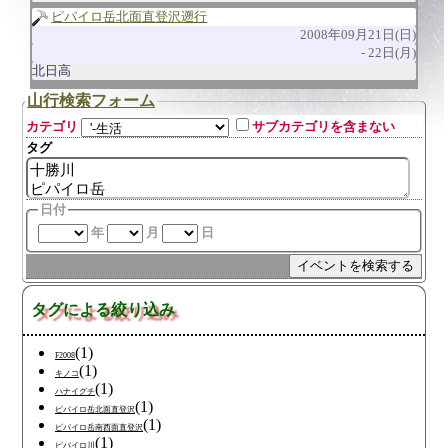
ピパイロ岳北面直登沢遡行
2008年09月21日(日)
22日(月)
北日高
山行検索フォーム
カテゴリ
サブカテゴリを含まない
タグ
日付
年
月
日
タグによる絞り込み
(1)
F2008
(1)
キノコ
(1)
ハナイグチ
(1)
ピパイロ岳北面直登沢
(1)
ピパイロ岳南西面直登沢
(1)
ピパイロ川