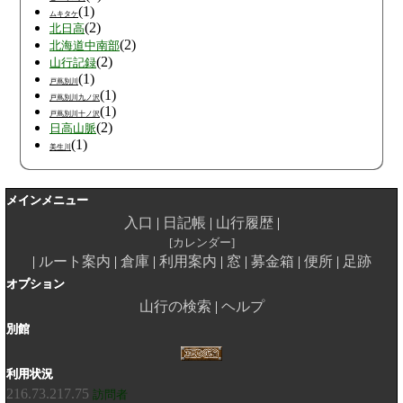
(1)
ムキタケ
(2)
北日高
(2)
北海道中南部
(2)
山行記録
(1)
戸蔦別川
(1)
戸蔦別川九ノ沢
(1)
戸蔦別川十ノ沢
(2)
日高山脈
(1)
美生川
メインメニュー
入口
日記帳
山行履歴
カレンダー
ルート案内
倉庫
利用案内
窓
募金箱
便所
足跡
オプション
山行の検索
ヘルプ
別館
利用状況
216.73.217.75
訪問者