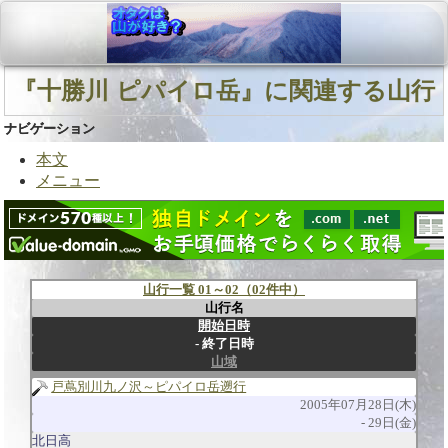
『十勝川 ピパイロ岳』に関連する山行
ナビゲーション
本文
メニュー
山行一覧 01～02（02件中）
山行名
開始日時
終了日時
山域
戸蔦別川九ノ沢～ピパイロ岳遡行
2005年07月28日(木)
29日(金)
北日高