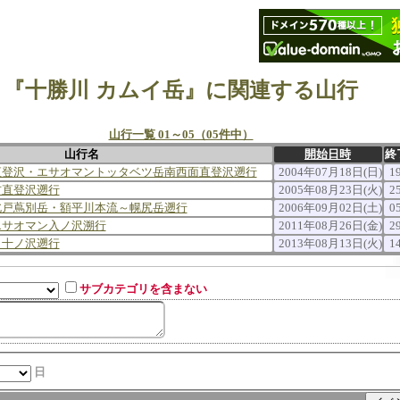
『十勝川 カムイ岳』に関連する山行
山行一覧 01～05（05件中）
山行名
開始日時
終
直登沢・エサオマントッタベツ岳南西面直登沢遡行
2004年07月18日(日)
1
右直登沢遡行
2005年08月23日(火)
2
北戸蔦別岳・額平川本流～幌尻岳遡行
2006年09月02日(土)
0
エサオマン入ノ沢溯行
2011年08月26日(金)
2
・十ノ沢遡行
2013年08月13日(火)
1
サブカテゴリを含まない
日