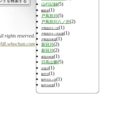
(5)
山行記録
(1)
幌尻岳
(5)
戸蔦別川
(2)
戸蔦別川八ノ沢
(1)
戸蔦別川十ノ沢
(1)
戸蔦別川十ノ沢左股
All rights reserved.
(1)
戸蔦別川本流
AR.whochan.com
(2)
新冠川
(2)
新冠川
(1)
新冠川本流
(5)
日高山脈
(1)
沙流川
(1)
額平川
(1)
額平川六ノ沢
(1)
額平川本流