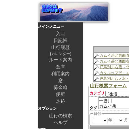
メインメニュー
入口
日記帳
山行履歴
カレンダー
カムイ岳北東面
ルート案内
カムイ岳北西面
倉庫
戸蔦別川右股～
カタルップ沢・
利用案内
戸蔦別川八ノ沢
窓
山行検索フォーム
募金箱
カテゴリ
便所
足跡
タグ
オプション
日付
山行の検索
年
月
ヘルプ