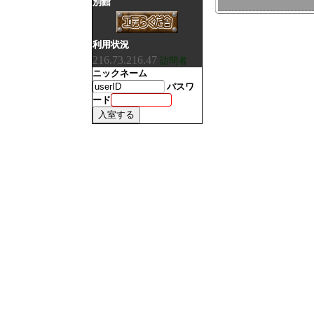
別館
利用状況
216.73.216.47
訪問者
ニックネーム
パスワ
ード