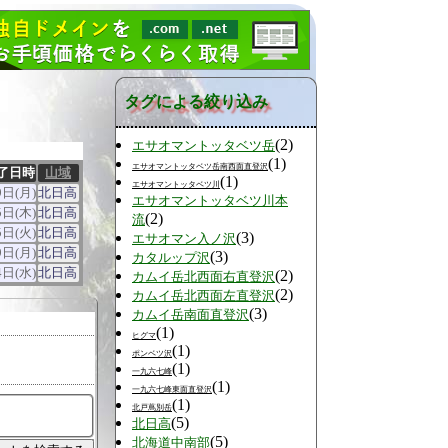
タグによる絞り込み
(2)
エサオマントッタベツ岳
(1)
エサオマントッタベツ岳南西面直登沢
了日時
山域
(1)
エサオマントッタベツ川
9日(月)
北日高
エサオマントッタベツ川本
5日(木)
北日高
(2)
流
5日(火)
北日高
(3)
エサオマン入ノ沢
9日(月)
北日高
(3)
カタルップ沢
4日(水)
北日高
(2)
カムイ岳北西面右直登沢
(2)
カムイ岳北西面左直登沢
(3)
カムイ岳南面直登沢
(1)
ヒグマ
(1)
ポンベツ沢
(1)
一九六七峰
(1)
一九六七峰東面直登沢
(1)
北戸蔦別岳
(5)
北日高
(5)
北海道中南部