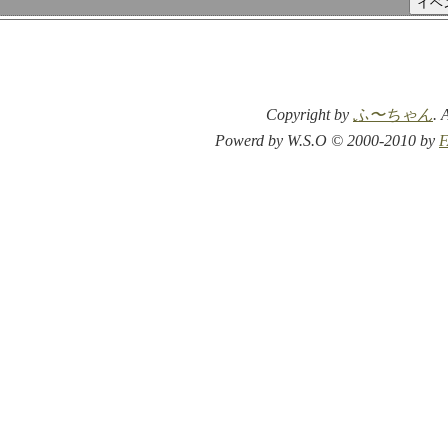
Copyright by
ふ〜ちゃん
. 
Powerd by W.S.O © 2000-2010 by
F