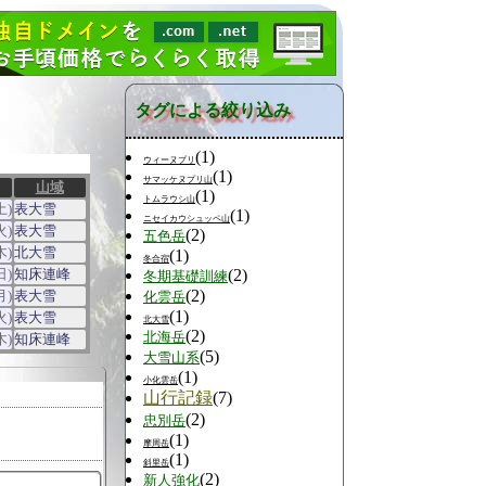
タグによる絞り込み
(1)
ウィーヌプリ
(1)
サマッケヌプリ山
山域
(1)
トムラウシ山
土)
表大雪
(1)
ニセイカウシュッペ山
火)
表大雪
(2)
五色岳
木)
北大雪
(1)
冬合宿
日)
知床連峰
(2)
冬期基礎訓練
(2)
月)
表大雪
化雲岳
(1)
火)
表大雪
北大雪
(2)
北海岳
木)
知床連峰
(5)
大雪山系
(1)
小化雲岳
山行記録
(7)
(2)
忠別岳
(1)
摩周岳
(1)
斜里岳
(2)
新人強化