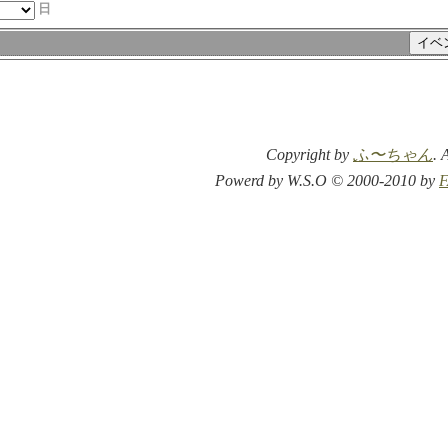
日
Copyright by
ふ〜ちゃん
. 
Powerd by W.S.O © 2000-2010 by
F