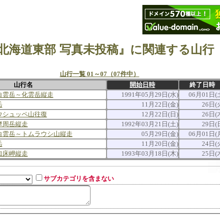
北海道東部 写真未投稿』に関連する山行
山行一覧 01～07（07件中）
山行名
開始日時
終了日時
白雲岳～化雲岳縦走
1991年05月29日(水)
06月01日(
岳
11月22日(金)
26日(
ウシュッペ山往復
12月22日(日)
26日(
摩周岳縦走
1992年03月21日(土)
29日(
白雲岳～トムラウシ山縦走
05月29日(金)
06月01日(
岳
11月20日(金)
24日(
知床岬縦走
1993年03月18日(木)
25日(
サブカテゴリを含まない