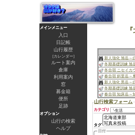
メインメニュー
『
入口
日記帳
山行履歴
カレンダー
新人強化 旭岳～
ルート案内
冬期基礎訓練 旭
倉庫
冬合宿 ニセイカ
春合宿 斜里岳～
利用案内
新人強化 黒岳～
窓
冬期基礎訓練 旭
募金箱
春合宿 知床岳～
便所
山行検索フォーム
足跡
カテゴリ
オプション
山行の検索
タグ
ヘルプ
日付