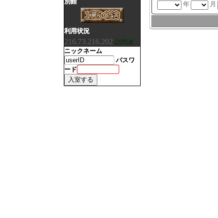
別館
年
月
利用状況
216.73.216.202
訪問者
ニックネーム
パスワ
ード