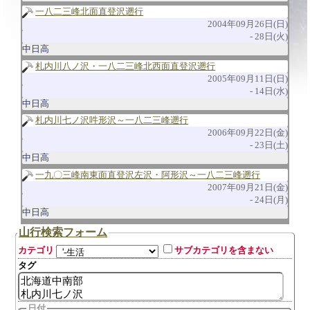
一八二三峰北面直登沢遡行
2004年09月26日(日)
28日(火)
中日高
札内川八ノ沢・一八二三峰北西面直登沢遡行
2005年09月11日(日)
14日(水)
中日高
札内川七ノ沢吽形沢～一八二三峰遡行
2006年09月22日(金)
23日(土)
中日高
一九〇三峰南東面直登沢左沢・阿形沢～一八二三峰遡行
2007年09月21日(金)
24日(月)
中日高
山行検索フォーム
カテゴリ
サブカテゴリを含まない
タグ
日付