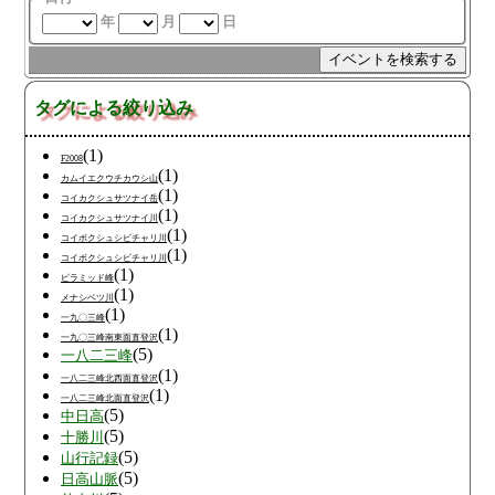
年
月
日
タグによる絞り込み
(1)
F2008
(1)
カムイエクウチカウシ山
(1)
コイカクシュサツナイ岳
(1)
コイカクシュサツナイ川
(1)
コイボクシュシビチャリ川
(1)
コイボクシュシビチャリ川
(1)
ピラミッド峰
(1)
メナシベツ川
(1)
一九〇三峰
(1)
一九〇三峰南東面直登沢
(5)
一八二三峰
(1)
一八二三峰北西面直登沢
(1)
一八二三峰北面直登沢
(5)
中日高
(5)
十勝川
(5)
山行記録
(5)
日高山脈