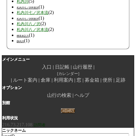
(5)
札内川
(1)
札内川七ノ沢吽形沢
(2)
札内川七ノ沢本流
(1)
札内川七ノ沢阿形沢
(2)
札内川八ノ沢
(2)
札内川八ノ沢本流
(1)
標高未記入
(1)
静内川
メインメニュー
入口
日記帳
山行履歴
カレンダー
ルート案内
倉庫
利用案内
窓
募金箱
便所
足跡
オプション
山行の検索
ヘルプ
別館
利用状況
216.73.217.108
訪問者
ニックネーム