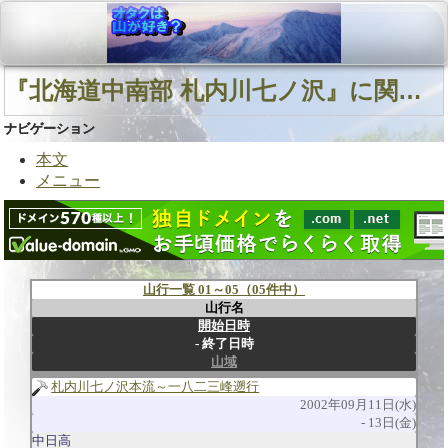
『北海道中南部 札内川七ノ沢』に関連する山行
ナビゲーション
本文
メニュー
山行一覧 01～05（05件中）
山行名
開始日時
終了日時
山域
札内川七ノ沢本流～一八二三峰遡行
2002年09月11日(水)
13日(金)
中日高