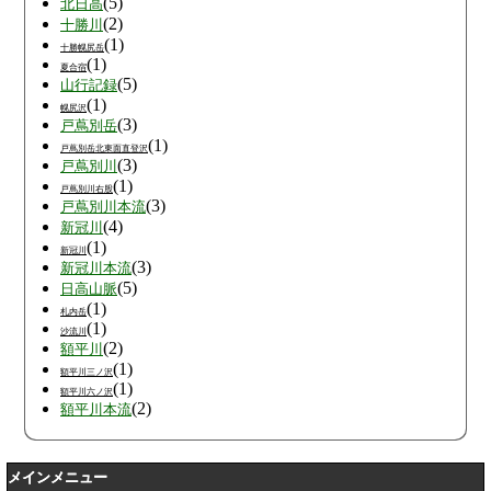
(5)
北日高
(2)
十勝川
(1)
十勝幌尻岳
(1)
夏合宿
(5)
山行記録
(1)
幌尻沢
(3)
戸蔦別岳
(1)
戸蔦別岳北東面直登沢
(3)
戸蔦別川
(1)
戸蔦別川右股
(3)
戸蔦別川本流
(4)
新冠川
(1)
新冠川
(3)
新冠川本流
(5)
日高山脈
(1)
札内岳
(1)
沙流川
(2)
額平川
(1)
額平川三ノ沢
(1)
額平川六ノ沢
(2)
額平川本流
メインメニュー