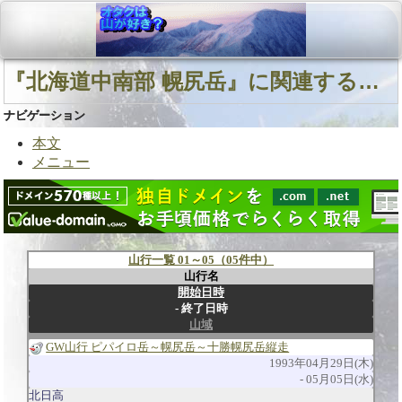
『北海道中南部 幌尻岳』に関連する山行
ナビゲーション
本文
メニュー
山行一覧 01～05（05件中）
山行名
開始日時
終了日時
山域
GW山行 ピパイロ岳～幌尻岳～十勝幌尻岳縦走
1993年04月29日(木)
05月05日(水)
北日高