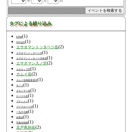
年
月
日
タグによる絞り込み
(1)
F2008
(1)
GW山行
(2)
エサオマントッタベツ岳
(1)
エサオマントッタベツ川
(1)
エサオマントッタベツ川本流
(2)
エサオマン入ノ沢
(1)
カタルップ沢
(2)
カムイ岳
(1)
カムイ岳南面直登沢
(1)
キノコ
(1)
ヌカンライ岳
(1)
ピパイロ岳
(1)
ブナシメジ
(1)
プイラルベツ川
(1)
一九六七峰
(1)
伏美岳
(1)
写真未投稿
(2)
北戸蔦別岳