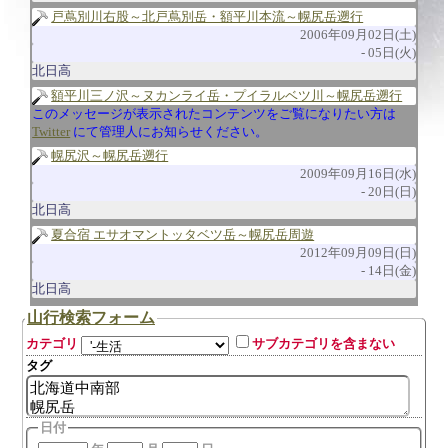
戸蔦別川右股～北戸蔦別岳・額平川本流～幌尻岳遡行
2006年09月02日(土)
05日(火)
北日高
額平川三ノ沢～ヌカンライ岳・プイラルベツ川～幌尻岳遡行
このメッセージが表示されたコンテンツをご覧になりたい方は
Twitter
にて管理人にお知らせください。
幌尻沢～幌尻岳遡行
2009年09月16日(水)
20日(日)
北日高
夏合宿 エサオマントッタベツ岳～幌尻岳周遊
2012年09月09日(日)
14日(金)
北日高
山行検索フォーム
カテゴリ
サブカテゴリを含まない
タグ
日付