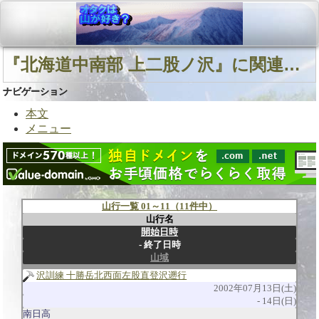
『北海道中南部 上二股ノ沢』に関連する山行
ナビゲーション
本文
メニュー
山行一覧 01～11（11件中）
山行名
開始日時
終了日時
山域
沢訓練 十勝岳北西面左股直登沢遡行
2002年07月13日(土)
14日(日)
南日高