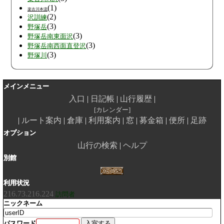
(1)
楽古川本流
(2)
沢訓練
(3)
野塚岳
(3)
野塚岳南東面沢
(3)
野塚岳南西面直登沢
(3)
野塚川
メインメニュー
入口
日記帳
山行履歴
カレンダー
ルート案内
倉庫
利用案内
窓
募金箱
便所
足跡
オプション
山行の検索
ヘルプ
別館
利用状況
216.73.216.224
訪問者
ニックネーム
パスワード