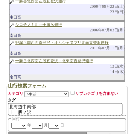
十勝岳北西面左股直登沢遡行
2009年08月22日(土)
23日(日)
南日高
シロチノミ川～十勝岳遡行
2006年07月03日(月)
南日高
野塚岳南西面直登沢・オムシャヌプリ北面直登沢遡行
2011年07月11日(月)
南日高
十勝岳北西面左股直登沢・北東面直登沢遡行
13日(水)
14日(木)
南日高
山行検索フォーム
カテゴリ
サブカテゴリを含まない
タグ
日付
年
月
日