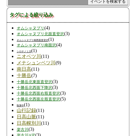
タグによる絞り込み
(4)
オムシャヌプリ
(3)
オムシャヌプリ北面直登沢
(1)
オムシャヌプリ南西面直登沢
(4)
オムシャヌプリ南面沢
(1)
シロチノミ川
ニオベツ川
(11)
メナシュンベツ川
(9)
南日高
(11)
十勝岳
(7)
(3)
十勝岳北東面直登沢
(3)
十勝岳北西面下降沢
(3)
十勝岳北西面右股直登沢
(5)
十勝岳北西面左股直登沢
(1)
執筆中
山行記録
(11)
日高山脈
(11)
日高幌別川
(11)
(3)
楽古川
(3)
楽古川A沢