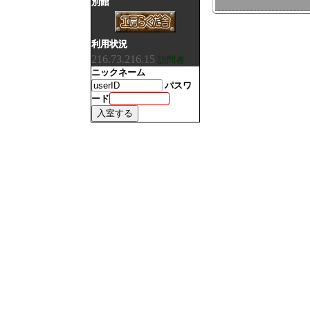
別館
利用状況
216.73.216.15
訪問者
ニックネーム
パスワ
ード