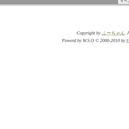
Copyright by
ふ〜ちゃん
. 
Powerd by W.S.O © 2000-2010 by
F