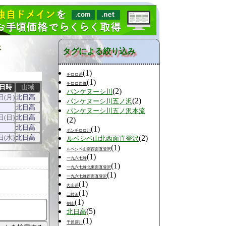
行
タグによる絞り込み
(1)
チロロ岳
(1)
チロロ西峰
日時
山域
(2)
パンケヌーシ川
日(月)
北日高
(2)
パンケヌーシ川五ノ沢
北日高
パンケヌーシ川五ノ沢本流
日(日)
北日高
(2)
北日高
(1)
ポンチロロ川
日(水)
北日高
(2)
ルベシベ山北西面直登沢
(1)
ルベシベ山南西面直登沢
(1)
一九六七峰
(1)
一九六七峰北東面直登沢
(1)
一九六七峰西面直登沢
(1)
久山岳
(1)
二岐沢
(1)
剣山
(5)
北日高
(1)
千呂露川