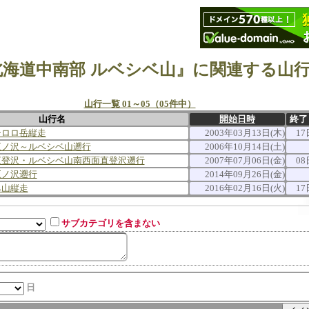
北海道中南部 ルベシベ山』に関連する山
山行一覧 01～05（05件中）
山行名
開始日時
終了
チロロ岳縦走
2003年03月13日(木)
17
五ノ沢～ルベシベ山遡行
2006年10月14日(土)
直登沢・ルベシベ山南西面直登沢遡行
2007年07月06日(金)
08
五ノ沢遡行
2014年09月26日(金)
ベ山縦走
2016年02月16日(火)
17
サブカテゴリを含まない
日