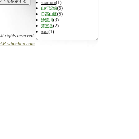
(1)
千呂露川左股
(5)
山行記録
(5)
日高山脈
(3)
沙流川
(2)
芽室岳
(1)
雪盛山
All rights reserved.
AR.whochan.com