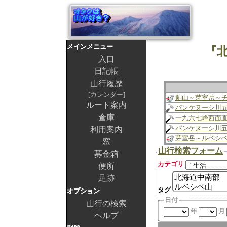
メインメニュー
『
入口
日記帳
山行履歴
カレンダー
剣山～芽室岳～
ルート案内
パンケヌーシ川
倉庫
一九六七峰西面
パンケヌーシ川
利用案内
芽室岳～ルベシ
窓
山行検索フォーム
募金箱
カテゴリ
便所
足跡
タグ
オプション
日付
山行の検索
年
月
ヘルプ