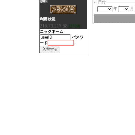
別館
日付
年
月
利用状況
216.73.217.58
訪問者
ニックネーム
パスワ
ード