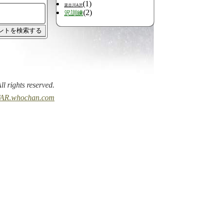
(1)
楽古川A沢
(2)
沢訓練
All rights reserved.
AR.whochan.com