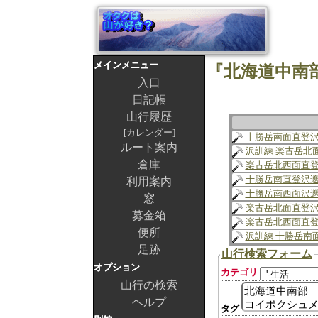
メインメニュー
『北海道中南
入口
日記帳
山行履歴
カレンダー
十勝岳南面直登
ルート案内
沢訓練 楽古岳北
倉庫
楽古岳北西面直
十勝岳南直登沢
利用案内
十勝岳南西面沢
窓
楽古岳北面直登
募金箱
楽古岳北西面直
便所
沢訓練 十勝岳南
足跡
山行検索フォーム
オプション
カテゴリ
山行の検索
ヘルプ
タグ