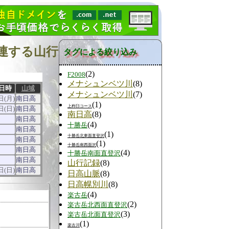
連する山行
タグによる絞り込み
(2)
F2008
メナシュンベツ川
(8)
日時
山域
メナシュンベツ川
(7)
日(月)
南日高
(1)
上杵臼コース
日(日)
南日高
南日高
(8)
南日高
(4)
十勝岳
南日高
(1)
十勝岳北東面直登沢
南日高
(1)
十勝岳南西面沢
南日高
(4)
十勝岳南面直登沢
南日高
山行記録
(8)
日(日)
南日高
日高山脈
(8)
日高幌別川
(8)
(4)
楽古岳
(2)
楽古岳北西面直登沢
(3)
楽古岳北面直登沢
(1)
楽古川