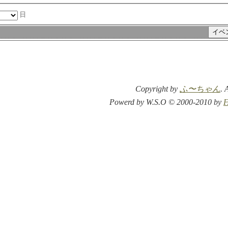
日
Copyright by
ふ〜ちゃん
. 
Powerd by W.S.O © 2000-2010 by
F