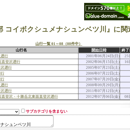
部 コイボクシュメナシュンベツ川』に関
山行一覧 01～08（08件中）
山行名
開始日時
終了
沢遡行
2001年06月24日(日)
25
面直登沢遡行
2002年06月15日(土)
16
登沢遡行
2005年07月23日(土)
遡行
2006年07月22日(土)
遡行
2007年07月20日(金)
沢遡行
2008年09月29日(月)
登沢遡行
2011年07月12日(火)
面直登沢・十勝岳北東面直登沢遡行
2012年07月06日(金)
08
サブカテゴリを含まない