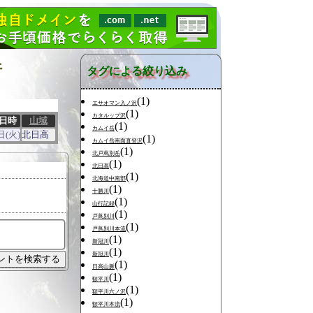
行
タグによる絞り込み
(1)
エサオマン入ノ沢
(1)
カタルップ沢
日時
山域
(1)
カムイ岳
日(火)
北日高
(1)
カムイ岳南面直登沢
(1)
北戸蔦別岳
(1)
北日高
(1)
北海道中南部
(1)
十勝川
(1)
山行記録
(1)
戸蔦別川
(1)
戸蔦別川本流
(1)
新冠川
(1)
新冠川
(1)
日高山脈
(1)
額平川
(1)
額平川六ノ沢
(1)
額平川本流