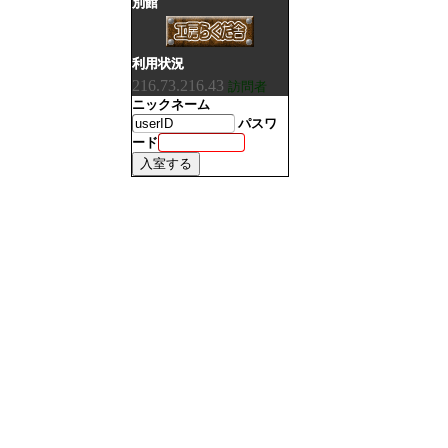
別館
利用状況
216.73.216.43
訪問者
ニックネーム
パスワ
ード