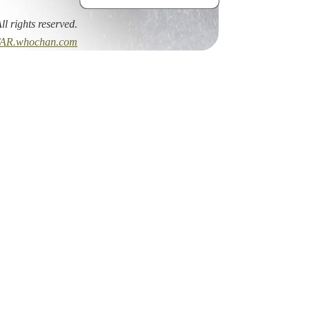
All rights reserved.
AR.whochan.com