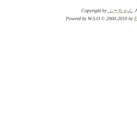
Copyright by
ふ〜ちゃん
. 
Powerd by W.S.O © 2000-2010 by
F