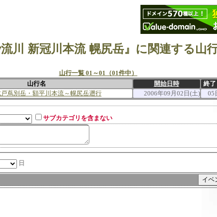
流川 新冠川本流 幌尻岳』に関連する山
山行一覧 01～01（01件中）
山行名
開始日時
終了
北戸蔦別岳・額平川本流～幌尻岳遡行
2006年09月02日(土)
05
サブカテゴリを含まない
日