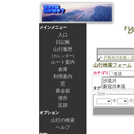
メインメニュー
『沙
入口
日記帳
山行履歴
カレンダー
戸蔦別川右股～
ルート案内
山行検索フォーム
倉庫
カテゴリ
利用案内
窓
タグ
募金箱
日付
便所
年
月
足跡
オプション
山行の検索
ヘルプ