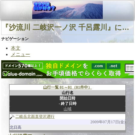
『沙流川 二岐沢一ノ沢 千呂露川』に関連する山行
ナビゲーション
本文
メニュー
山行一覧 01～01（01件中）
山行名
開始日時
終了日時
山域
二岐岳北面直登沢遡行
2009年07月17日(金)
北日高