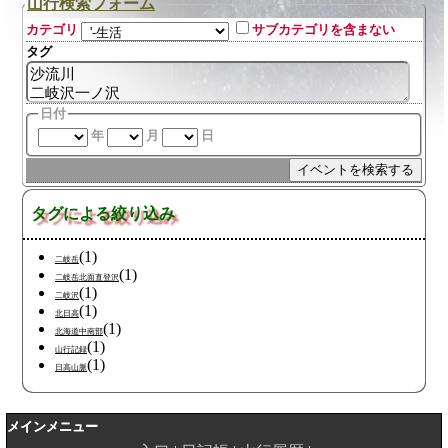
山行検索フォーム
カテゴリ
サブカテゴリを含まない
タグ
日付
年
月
日
タグによる絞り込み
(1)
二岐岳
(1)
二岐岳北面直登沢
(1)
二岐沢
(1)
北日高
(1)
北海道中南部
(1)
山行記録
(1)
日高山脈
メインメニュー