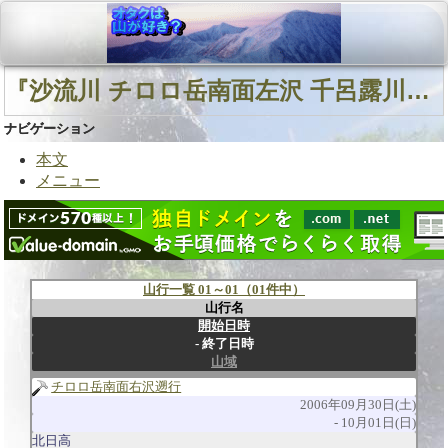
『沙流川 チロロ岳南面左沢 千呂露川』に関連する山行
ナビゲーション
本文
メニュー
山行一覧 01～01（01件中）
山行名
開始日時
終了日時
山域
チロロ岳南面右沢遡行
2006年09月30日(土)
10月01日(日)
北日高