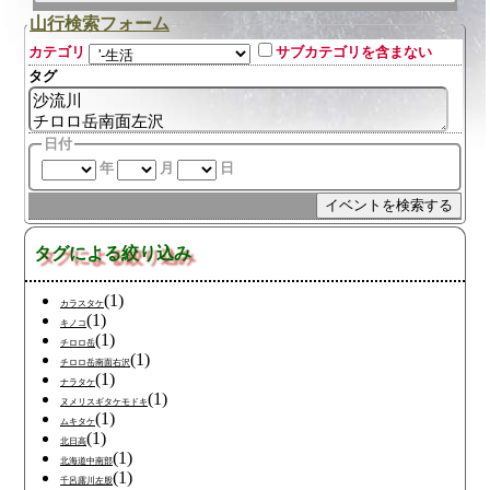
山行検索フォーム
カテゴリ
サブカテゴリを含まない
タグ
日付
年
月
日
タグによる絞り込み
(1)
カラスタケ
(1)
キノコ
(1)
チロロ岳
(1)
チロロ岳南面右沢
(1)
ナラタケ
(1)
ヌメリスギタケモドキ
(1)
ムキタケ
(1)
北日高
(1)
北海道中南部
(1)
千呂露川左股