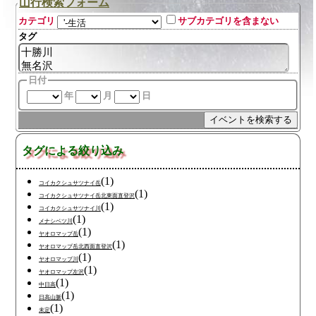
山行検索フォーム
カテゴリ
サブカテゴリを含まない
タグ
日付
年
月
日
タグによる絞り込み
(1)
コイカクシュサツナイ岳
(1)
コイカクシュサツナイ岳北東面直登沢
(1)
コイカクシュサツナイ川
(1)
メナシベツ川
(1)
ヤオロマップ岳
(1)
ヤオロマップ岳北西面直登沢
(1)
ヤオロマップ川
(1)
ヤオロマップ左沢
(1)
中日高
(1)
日高山脈
(1)
未定