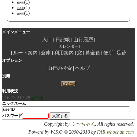
(1)
札内川
(1)
歴舟川
(1)
静内川
メインメニュー
入口
日記帳
山行履歴
カレンダー
ルート案内
倉庫
利用案内
窓
募金箱
便所
足跡
オプション
山行の検索
ヘルプ
別館
利用状況
216.73.217.78
訪問者
ニックネーム
パスワード
Copyright by
ふ〜ちゃん
. All rights reserved.
Powerd by W.S.O © 2000-2010 by
FAR.whochan.com