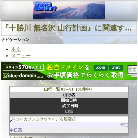
『十勝川 無名沢 山行計画』に関連する山行
ナビゲーション
本文
メニュー
山行一覧 01～01（01件中）
山行名
開始日時
終了日時
山域
コイカクシュサツナイ川右股遡行
未定
中日高