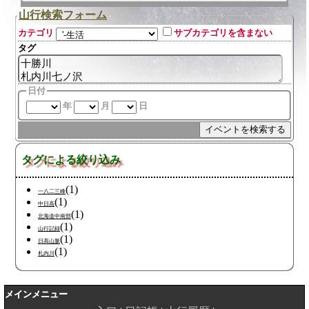
山行検索フォーム
カテゴリ
サブカテゴリを含まない
タグ
日付
年
月
日
タグによる絞り込み
(1)
一八二三峰
(1)
中日高
(1)
北海道中南部
(1)
山行記録
(1)
日高山脈
(1)
札内川
メインメニュー