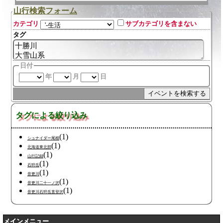
山行検索フォーム
カテゴリ
サブカテゴリを含まない
タグ
日付
年
月
日
タグによる絞り込み
(1)
シュナイダー尾根
(1)
北海道東北部
(1)
山行記録
(1)
石狩岳
(1)
音更川
(1)
音更川二十一ノ沢
(1)
音更川石狩岳直登沢
メインメニュー