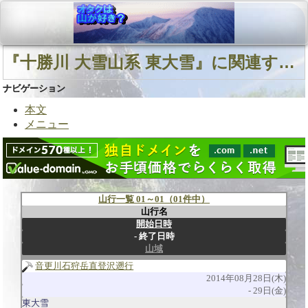
『十勝川 大雪山系 東大雪』に関連する山行
ナビゲーション
本文
メニュー
山行一覧 01～01（01件中）
山行名
開始日時
終了日時
山域
音更川石狩岳直登沢遡行
2014年08月28日(木)
29日(金)
東大雪