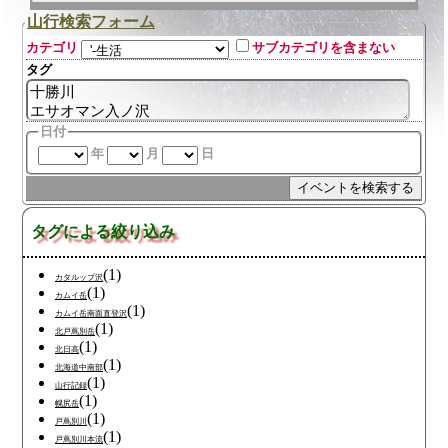
山行検索フォーム
カテゴリ
サブカテゴリを含まない
タグ
日付
年
月
日
タグによる絞り込み
(1)
カタルップ沢
(1)
カムイ岳
(1)
カムイ岳南面直登沢
(1)
北戸蔦別岳
(1)
北日高
(1)
北海道中南部
(1)
山行記録
(1)
幌尻岳
(1)
戸蔦別川
(1)
戸蔦別川本流