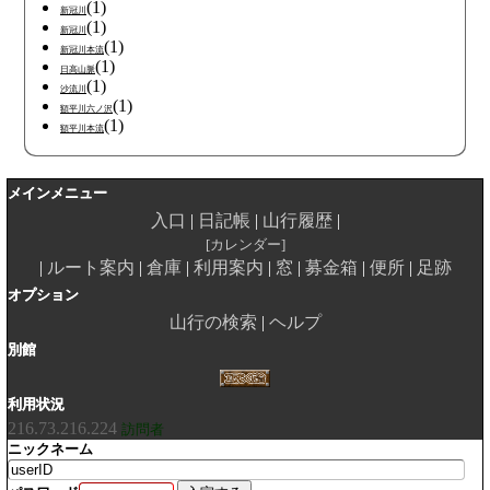
(1)
新冠川
(1)
新冠川
(1)
新冠川本流
(1)
日高山脈
(1)
沙流川
(1)
額平川六ノ沢
(1)
額平川本流
メインメニュー
入口
日記帳
山行履歴
カレンダー
ルート案内
倉庫
利用案内
窓
募金箱
便所
足跡
オプション
山行の検索
ヘルプ
別館
利用状況
216.73.216.224
訪問者
ニックネーム