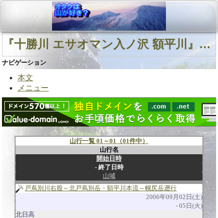
『十勝川 エサオマン入ノ沢 額平川』に関連する山行
ナビゲーション
本文
メニュー
山行一覧 01～01（01件中）
山行名
開始日時
終了日時
山域
戸蔦別川右股～北戸蔦別岳・額平川本流～幌尻岳遡行
2006年09月02日(土)
05日(火)
北日高