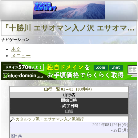
『十勝川 エサオマン入ノ沢 エサオマントッタベツ岳』に関連する山行
ナビゲーション
本文
メニュー
山行一覧 01～03（03件中）
山行名
開始日時
終了日時
山域
カタルップ沢・エサオマン入ノ沢溯行
2011年08月26日(金)
29日(月)
北日高