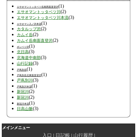
(1)
エサオマントッタベツ岳南西面直登沢
(2)
エサオマントッタベツ川
(3)
エサオマントッタベツ川本流
(1)
エサオマン入ノ沢本流
(2)
カタルップ沢
(2)
カムイ岳
(2)
カムイ岳南面直登沢
(1)
ポンベツ沢
(3)
北日高
(3)
北海道中南部
(3)
山行記録
(1)
戸蔦別岳
(1)
戸蔦別岳北東面直登沢
(3)
戸蔦別川
(1)
戸蔦別川本流
(2)
新冠川
(2)
新冠川
(1)
新冠川本流
(3)
日高山脈
メインメニュー
入口
日記帳
山行履歴