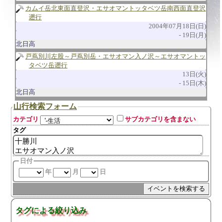
カムイ岳北東面直登沢・エサオマントッタベツ岳南西面直登沢
遡行
2004年07月18日(日)
19日(月)
北日高
戸蔦別川左股～戸蔦別岳・エサオマン入ノ沢～エサオマントッ
タベツ岳遡行
13日(火)
15日(木)
北日高
山行検索フォーム
カテゴリ
サブカテゴリを含まない
タグ
日付
年
月
日
タグによる絞り込み