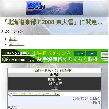
『北海道東部 F2008 東大雪』に関連する山行
ナビゲーション
本文
メニュー
山行一覧 01～01（01件中）
山行名
開始日時
終了日時
山域
ウペペサンケ山～ニペソツ山縦走
2008年02月01日(金)
04日(月)
東大雪