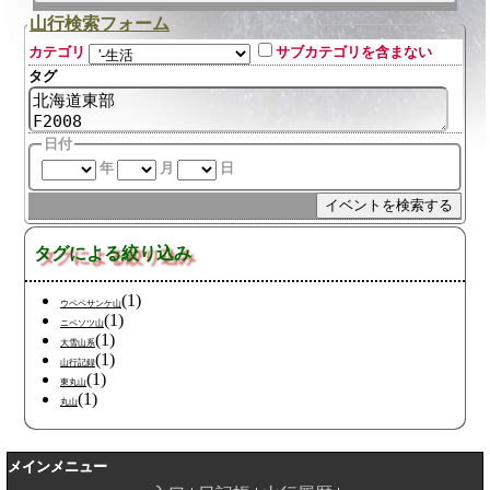
山行検索フォーム
カテゴリ
サブカテゴリを含まない
タグ
日付
年
月
日
タグによる絞り込み
(1)
ウペペサンケ山
(1)
ニペソツ山
(1)
大雪山系
(1)
山行記録
(1)
東丸山
(1)
丸山
メインメニュー