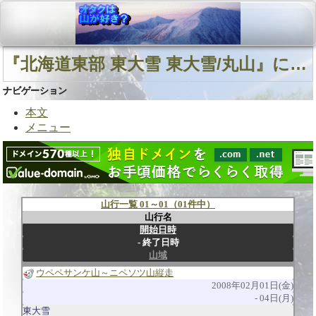
『北海道東部 東大雪 東大雪/丸山』に関連する山行
ナビゲーション
本文
メニュー
山行一覧 01～01（01件中）
山行名
開始日時
終了日時
山域
ウペペサンケ山～ニペソツ山縦走
2008年02月01日(金)
04日(月)
東大雪