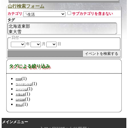
山行検索フォーム
カテゴリ
サブカテゴリを含まない
タグ
日付
年
月
日
タグによる絞り込み
(1)
F2008
(1)
ウペペサンケ山
(1)
ニペソツ山
(1)
大雪山系
(1)
山行記録
(1)
東丸山
メインメニュー