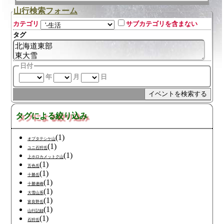
山行検索フォーム
カテゴリ
サブカテゴリを含まない
タグ
日付
年
月
日
タグによる絞り込み
(1)
オプタテシケ山
(1)
ユニ石狩岳
(1)
上ホロカメットク山
(1)
五色岳
(1)
十勝岳
(1)
十勝連峰
(1)
大雪山系
(1)
富良野岳
(1)
山行記録
(1)
石狩岳