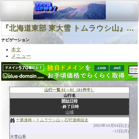
『北海道東部 東大雪 トムラウシ山』に関連する山行
ナビゲーション
本文
メニュー
山行一覧 01～01（01件中）
山行名
開始日時
終了日時
山域
十勝連峰～トムラウシ山～石狩連峰縦走
2003年10月04日(土)
13日(月)
大雪山系