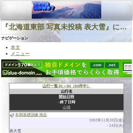
『北海道東部 写真未投稿 表大雪』に関連する山行
ナビゲーション
本文
メニュー
山行一覧 01～04（04件中）
山行名
開始日時
終了日時
山域
冬期基礎訓練 旭岳
1992年11月20日(金)
24日(火)
表大雪