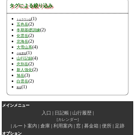
タグによる絞り込み
(1)
トムラウシ山
(2)
五色岳
(2)
冬期基礎訓練
(2)
化雲岳
(2)
北海岳
(4)
大雪山系
(1)
小化雲岳
(4)
山行記録
(2)
忠別岳
(2)
新人強化
(3)
旭岳
(2)
白雲岳
(1)
黒岳
メインメニュー
入口
日記帳
山行履歴
カレンダー
ルート案内
倉庫
利用案内
窓
募金箱
便所
足跡
オプション