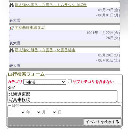
新人強化 黒岳～白雲岳～トムラウシ山縦走
05月29日(金)
06月01日(月)
表大雪
冬期基礎訓練 旭岳
1991年11月22日(金)
26日(火)
表大雪
新人強化 旭岳～白雲岳～化雲岳縦走
05月29日(水)
06月01日(土)
表大雪
山行検索フォーム
カテゴリ
サブカテゴリを含まない
タグ
日付
年
月
日