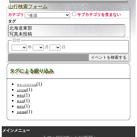
山行検索フォーム
カテゴリ
サブカテゴリを含まない
タグ
日付
年
月
日
タグによる絞り込み
(1)
サマッケヌプリ山
(1)
山行記録
(1)
摩周岳
(1)
春合宿
(1)
標津岳
(1)
知床連峰
メインメニュー