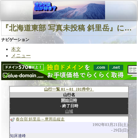
『北海道東部 写真未投稿 斜里岳』に関連する山行
ナビゲーション
本文
メニュー
山行一覧 01～01（01件中）
山行名
開始日時
終了日時
山域
春合宿 斜里岳～摩周岳縦走
1992年03月21日(土)
29日(日)
知床連峰