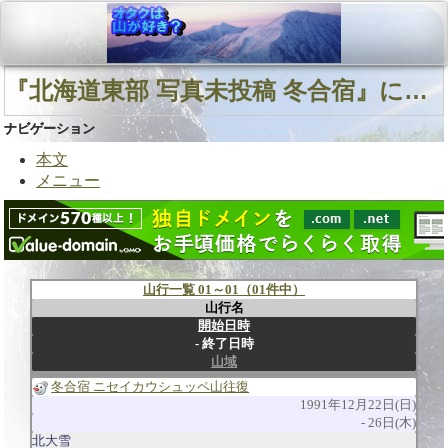
『北海道東部 写真未投稿 冬合宿』に関連する山行
ナビゲーション
本文
メニュー
山行一覧 01～01（01件中）
山行名
開始日時
終了日時
山域
冬合宿 ニセイカウシュッペ山往復
1991年12月22日(日)
26日(木)
北大雪