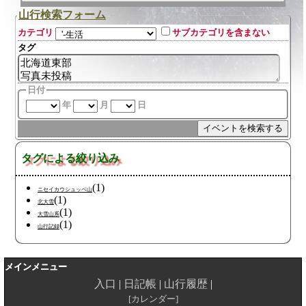
山行検索フォーム
カテゴリ
サブカテゴリを含まない
タグ
日付
年
月
日
タグによる絞り込み
(1)
ニセイカウシュッペ山
(1)
北大雪
(1)
大雪山系
(1)
山行記録
メインメニュー
入口
日記帳
山行履歴
カレンダー