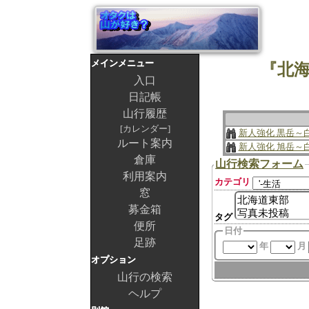
メインメニュー
『北海
入口
日記帳
山行履歴
カレンダー
新人強化 黒岳～
ルート案内
新人強化 旭岳～
倉庫
山行検索フォーム
利用案内
カテゴリ
窓
募金箱
タグ
便所
日付
足跡
年
月
オプション
山行の検索
ヘルプ