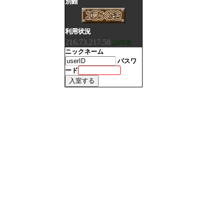
別館
利用状況
216.73.217.58
訪問者
ニックネーム
パスワ
ード