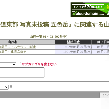
道東部 写真未投稿 五色岳』に関連する
山行一覧 01～02（02件中）
山行名
開始日時
終了日
白雲岳～トムラウシ山縦走
1992年05月29日(金)
06月01
白雲岳～化雲岳縦走
1991年05月29日(水)
06月01
サブカテゴリを含まない
日