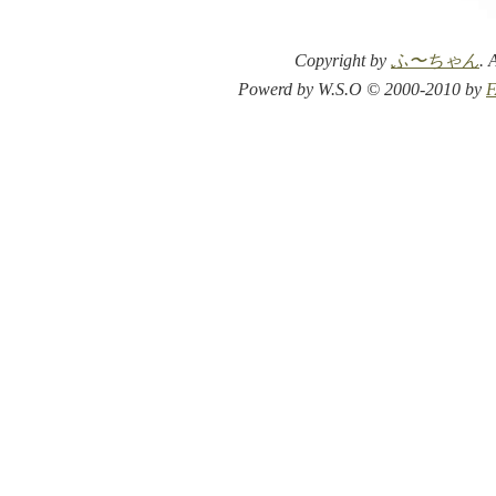
Copyright by
ふ〜ちゃん
. 
Powerd by W.S.O © 2000-2010 by
F