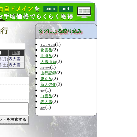
山行
タグによる絞り込み
(1)
トムラウシ山
(2)
化雲岳
時
山域
(2)
北海岳
日(月)
表大雪
(2)
大雪山系
日(土)
表大雪
(1)
小化雲岳
(2)
山行記録
(2)
忠別岳
(2)
新人強化
(1)
旭岳
(2)
白雲岳
(2)
表大雪
(1)
黒岳